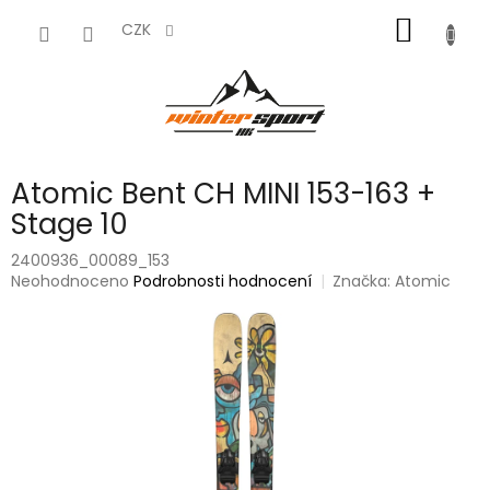
Přejít
NÁKUP
na
CZK
obsah
KOŠÍK
Atomic Bent CH MINI 153-163 +
Stage 10
2400936_00089_153
Průměrné
Neohodnoceno
Podrobnosti hodnocení
Značka:
Atomic
hodnocení
produktu
je
0,0
z
5
hvězdiček.