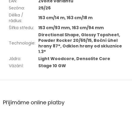
EAN
:
Zvolte variantu
Sezóna
:
25/26
Délka /
153 cm/14 m, 163 cm/18 m
rádius
:
Šířka středu
:
153 cm/93 mm, 163 cm/94 mm
Directional Shape, Glossy Topsheet,
Powder Rocker 20/65/15, Boční úhel
Technologie
:
hrany 87°, Odklon hrany od skluznice
1.3°
Jádro
:
Light Woodcore, Densolite Core
Vázání
:
Stage 10 GW
Z
á
p
a
Přijímáme online platby
t
í