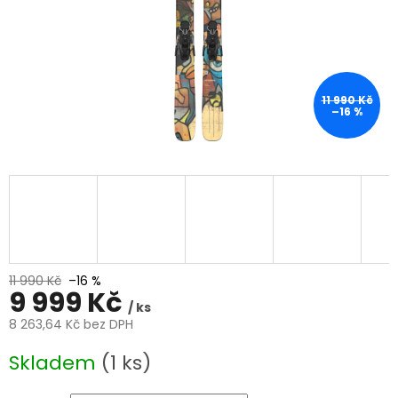
11 990 Kč
–16 %
11 990 Kč
–16 %
9 999 Kč
/ ks
8 263,64 Kč bez DPH
Měrná
Skladem
(1 ks)
cena: