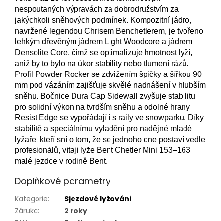
nespoutaných výpravách za dobrodružstvím za
jakýchkoli sněhových podmínek. Kompozitní jádro,
navržené legendou Chrisem Benchetlerem, je tvořeno
lehkým dřevěným jádrem Light Woodcore a jádrem
Densolite Core, čímž se optimalizuje hmotnost lyží,
aniž by to bylo na úkor stability nebo tlumení rázů.
Profil Powder Rocker se zdvižením špičky a šířkou 90
mm pod vázáním zajišťuje skvělé nadnášení v hlubším
sněhu. Bočnice Dura Cap Sidewall zvyšuje stabilitu
pro solidní výkon na tvrdším sněhu a odolné hrany
Resist Edge se vypořádají i s raily ve snowparku. Díky
stabilitě a speciálnímu vyladění pro nadějné mladé
lyžaře, kteří sní o tom, že se jednoho dne postaví vedle
profesionálů, vítají lyže Bent Chetler Mini 153–163
malé jezdce v rodině Bent.
Doplňkové parametry
Kategorie
:
Sjezdové lyžování
Záruka
:
2 roky