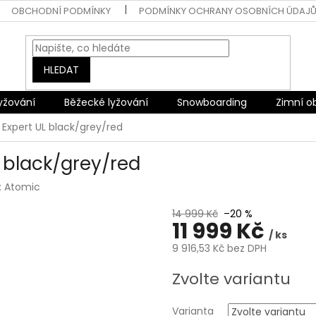
OBCHODNÍ PODMÍNKY
PODMÍNKY OCHRANY OSOBNÍCH ÚDAJ
HLEDAT
lyžování
Běžecké lyžování
Snowboarding
Zimní o
Expert UL black/grey/red
 black/grey/red
:
Atomic
14 999 Kč
–20 %
11 999 Kč
/ ks
9 916,53 Kč bez DPH
Měrná
Zvolte variantu
cena:
Varianta