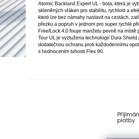
Atomic Backland Expert UL - bota, která je v
skleněných vláken pro stabilitu, rychlost a ef
které lze bez námahy nastavit na cestách, za
přezku a popruh v jednom pro super rychlé p
Free/Lock 4.0 fixuje manžetu pevně na místě 
Tour UL je vyztužena technologií Dura Shiel
dodatečnou ochranu proti každodennímu opotř
s hodnocením tuhosti Flex 90.
Z
á
p
a
t
Přijímá
í
platby