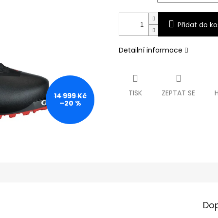
Přidat do ko
Detailní informace
TISK
ZEPTAT SE
14 999 Kč
–20 %
Dop