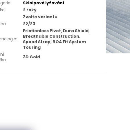
gorie
:
Skialpové lyžování
uka
:
2 roky
Zvolte variantu
óna
:
22/23
Frictionless Pivot, Dura Shield,
Breathable Construction,
hnologie
:
Speed Strap, BOA Fit System
Touring
řní
3D Gold
čka
: