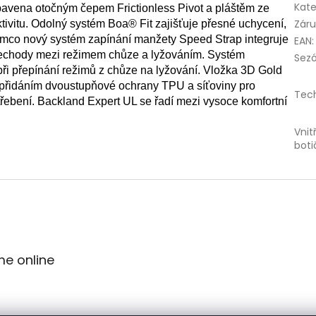
Kate
ybavena otočným čepem Frictionless Pivot a pláštěm ze
Zár
ektivitu. Odolný systém Boa® Fit zajišťuje přesné uchycení,
tímco nový systém zapínání manžety Speed Strap integruje
EAN
:
řechody mezi režimem chůze a lyžováním. Systém
Sez
při přepínání režimů z chůze na lyžování. Vložka 3D Gold
d přidáním dvoustupňové ochrany TPU a síťoviny pro
Tec
ebení. Backland Expert UL se řadí mezi vysoce komfortní
Vnit
boti
me online