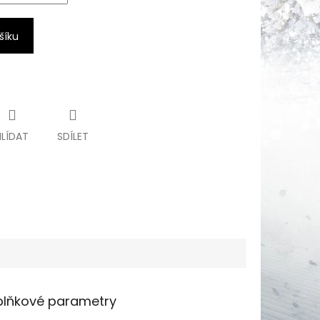
šíku
HLÍDAT
SDÍLET
lňkové parametry