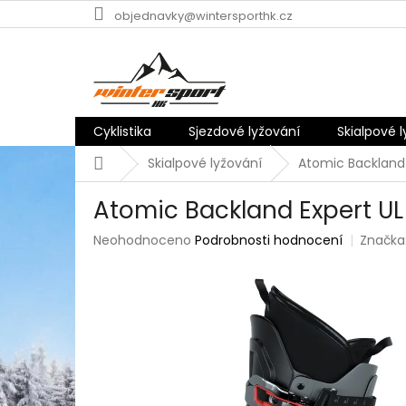
Přejít
objednavky@wintersporthk.cz
na
obsah
Cyklistika
Sjezdové lyžování
Skialpové 
Domů
Skialpové lyžování
Atomic Backland 
Atomic Backland Expert UL
Průměrné
Neohodnoceno
Podrobnosti hodnocení
Značka
hodnocení
produktu
je
0,0
z
5
hvězdiček.