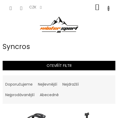
Přejít
NÁKUP
na
CZK
obsah
KOŠÍK
Syncros
OTEVŘÍT FILTR
Ř
a
Doporučujeme
Nejlevnější
Nejdražší
z
e
Nejprodávanější
Abecedně
n
í
V
p
ý