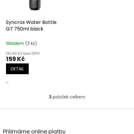
Syncros Water Bottle
G7 750ml black
Skladem
(3 ks)
131,40 Kč bez DPH
159 Kč
DETAIL
-
3
položek celkem
O
v
l
Z
á
á
d
p
a
a
Přijímáme online platby
c