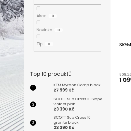
i
r
n
s
o
e
p
d
l
Akce
0
r
u
o
k
Novinka
0
d
t
u
ů
Tip
SIGM
0
k
t
ů
Top 10 produktů
908,2
1 09
KTM Myroon Comp black
27 999 Kč
SCOTT Sub Cross 10 Slope
violoet pink
23 390 Kč
SCOTT Sub Cross 10
granite black
23 390 Kč