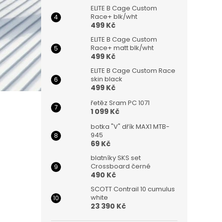
ELITE B Cage Custom
Race+ blk/wht
499 Kč
ELITE B Cage Custom
Race+ matt blk/wht
499 Kč
ELITE B Cage Custom Race
skin black
499 Kč
řetěz Sram PC 1071
1 099 Kč
botka "V" dřík MAX1 MTB-
945
69 Kč
blatníky SKS set
Crossboard černé
490 Kč
SCOTT Contrail 10 cumulus
white
23 390 Kč