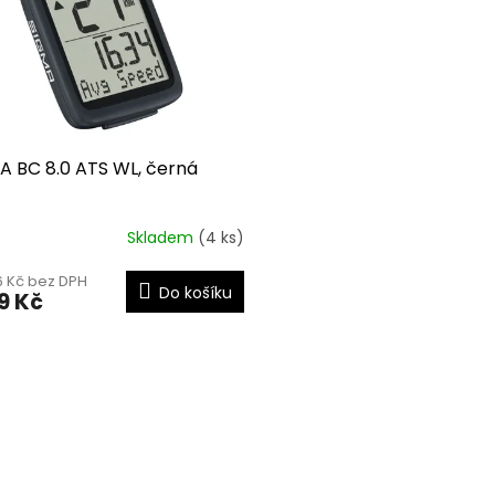
A BC 8.0 ATS WL, černá
Skladem
(4 ks)
6 Kč bez DPH
Do košíku
9 Kč
O
v
l
á
d
a
c