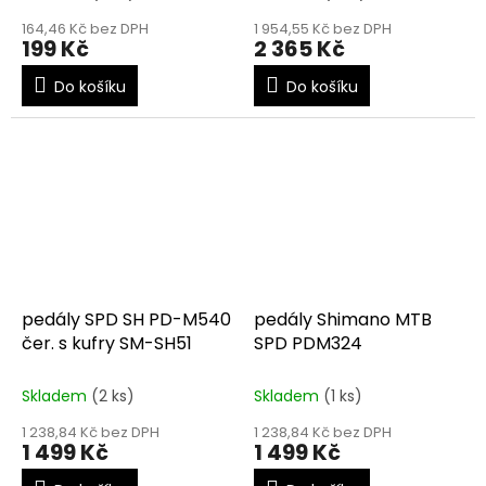
164,46 Kč bez DPH
1 954,55 Kč bez DPH
199 Kč
2 365 Kč
Do košíku
Do košíku
pedály SPD SH PD-M540
pedály Shimano MTB
čer. s kufry SM-SH51
SPD PDM324
Skladem
(2 ks)
Skladem
(1 ks)
1 238,84 Kč bez DPH
1 238,84 Kč bez DPH
1 499 Kč
1 499 Kč