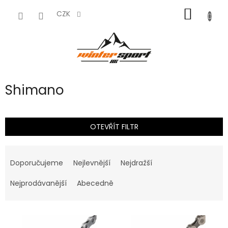
Přejít
NÁKUP
na
CZK
obsah
KOŠÍK
Shimano
OTEVŘÍT FILTR
Ř
a
Doporučujeme
Nejlevnější
Nejdražší
z
e
Nejprodávanější
Abecedně
n
í
V
p
ý