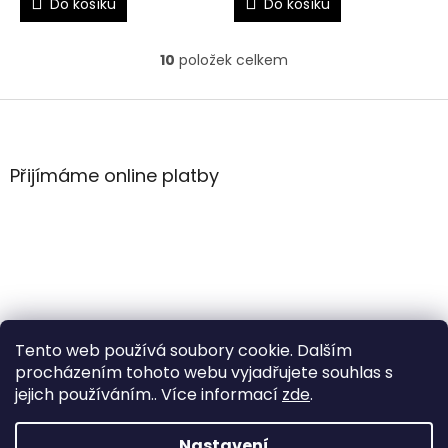
Do košíku
Do košíku
10
položek celkem
O
v
l
Z
á
á
d
p
a
a
Přijímáme online platby
c
t
í
í
p
r
v
k
y
v
ý
Tento web používá soubory cookie. Dalším
p
i
procházením tohoto webu vyjadřujete souhlas s
s
jejich používáním.. Více informací
zde
.
u
Vytvořil Shoptet
Nastavení