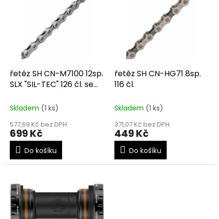
r
p
o
i
d
s
u
p
k
r
t
o
ů
d
řetěz SH CN-M7100 12sp.
řetěz SH CN-HG71 8sp.
u
SLX "SIL-TEC" 126 čl. se
116 čl.
k
spojkou Q-l.
t
Skladem
(1 ks)
Skladem
(1 ks)
ů
577,69 Kč bez DPH
371,07 Kč bez DPH
699 Kč
449 Kč
Do košíku
Do košíku