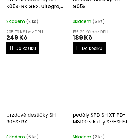
K05S-RX GRX, Ultegra,
G05S
XTR
Skladem
(2 ks)
Skladem
(5 ks)
205,79 Kč bez DPH
156,20 Kč bez DPH
249 Kč
189 Kč
Do košíku
Do košíku
brzdové destičky SH
pedály SPD SH XT PD-
B05S-RX
M8100 s kufry SM-SH51
Skladem
(6 ks)
Skladem
(2 ks)