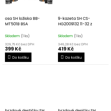
osa SH ložiska BB-
9-kazeta SH CS-
MT501B BSA
HG2009132 11-32 z
Skladem
(1 ks)
Skladem
(1 ks)
329,75 Kč bez DPH
346,28 Kč bez DPH
399 Kč
419 Kč
Do košíku
Do košíku
brzdové destičky SH
brzdové desičky SH