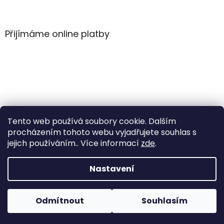
Z
á
á
d
p
a
a
Přijímáme online platby
c
t
í
í
p
r
v
k
y
v
ý
Tento web používá soubory cookie. Dalším
p
i
procházením tohoto webu vyjadřujete souhlas s
s
jejich používáním.. Více informací
zde
.
u
Vytvořil Shoptet
Nastavení
Copyright 2026
WintersportHK
. Všechna práva
Odmítnout
Souhlasím
vyhrazena.