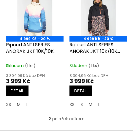
r
p
o
i
d
s
u
p
k
r
t
o
ů
4 999 Kč
–20 %
4 999 Kč
–20 %
d
Ripcurl ANTI SERIES
Ripcurl ANTI SERIES
u
ANORAK JKT 10K/10K
ANORAK JKT 10K/10K
k
multico
black
t
Skladem
(1 ks)
Skladem
(1 ks)
ů
3 304,96 Kč bez DPH
3 304,96 Kč bez DPH
3 999 Kč
3 999 Kč
DETAIL
DETAIL
XS
M
L
XS
S
M
L
2
položek celkem
O
v
l