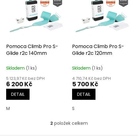
r
p
o
i
d
s
u
p
k
r
t
o
ů
d
Pomoca Climb Pro S-
Pomoca Climb Pro S-
u
Glide r2c 140mm
Glide r2c 120mm
k
t
Skladem
(1 ks)
Skladem
(1 ks)
ů
5 123,97 Kč bez DPH
4 710,74 Kč bez DPH
6 200 Kč
5 700 Kč
DETAIL
DETAIL
M
S
2
položek celkem
O
v
l