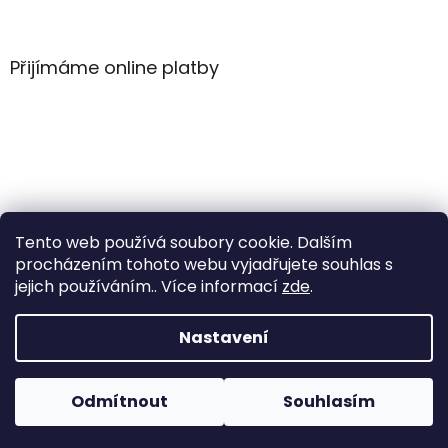
Z
á
á
d
p
a
a
Přijímáme online platby
c
t
í
í
p
r
v
k
y
v
ý
Tento web používá soubory cookie. Dalším
p
i
procházením tohoto webu vyjadřujete souhlas s
s
jejich používáním.. Více informací
zde
.
u
Vytvořil Shoptet
Nastavení
Copyright 2026
WintersportHK
. Všechna práva
Odmítnout
Souhlasím
vyhrazena.