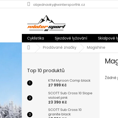
Přejít
objednavky@wintersporthk.cz
na
obsah
Cyklistika
Sjezdové lyžování
Skialpové 
Domů
Prodávané značky
Magishine
P
Mag
o
s
Top 10 produktů
t
r
Žádné 
KTM Myroon Comp black
a
27 999 Kč
n
SCOTT Sub Cross 10 Slope
n
violoet pink
í
23 390 Kč
p
SCOTT Sub Cross 10
a
granite black