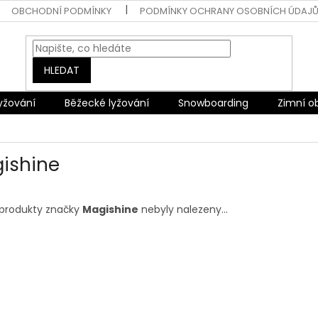
OBCHODNÍ PODMÍNKY
PODMÍNKY OCHRANY OSOBNÍCH ÚDAJ
HLEDAT
lyžování
Běžecké lyžování
Snowboarding
Zimní o
ishine
produkty značky
Magishine
nebyly nalezeny...