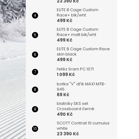
n
23 390 Kč
e
ELITE B Cage Custom
l
Race+ blk/wht
499 Kč
ELITE B Cage Custom
Race+ matt blk/wht
499 Kč
ELITE B Cage Custom Race
skin black
499 Kč
řetěz Sram PC 1071
1 099 Kč
botka "V" dřík MAX1 MTB-
945
69 Kč
blatníky SKS set
Crossboard černé
490 Kč
SCOTT Contrail 10 cumulus
white
23 390 Kč