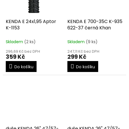
KENDA E 24x1,95 Aptor
KENDA E 700-35C K-935
K-1153
622-37 černá Khan
Skladem
(2 ks)
Skladem
(9 ks)
296,69 Kč bez DPH
247,11 Kč bez DPH
359 Kč
299 Kč
Do košíku
Do košíku
duše KENDA 26" 47/57-
duše KENDA 26" 47/57-