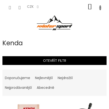
Přejít
NÁKUP
na
CZK
obsah
KOŠÍK
Kenda
OTEVŘÍT FILTR
Ř
a
Doporučujeme
Nejlevnější
Nejdražší
z
e
Nejprodávanější
Abecedně
n
í
V
p
ý