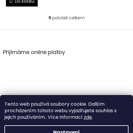
Do košíku
9
položek celkem
O
v
l
Z
á
á
d
p
a
a
Přijímáme online platby
c
t
í
í
p
r
v
k
y
v
ý
Tento web používá soubory cookie. Dalším
p
i
procházením tohoto webu vyjadřujete souhlas s
s
jejich používáním.. Více informací
zde
.
u
Vytvořil Shoptet
Nastavení