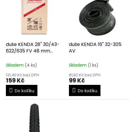
r
p
o
i
d
s
u
p
k
r
t
o
ů
d
duše KENDA 28" 30/43-
duše KENDA 16" 32-305
u
622/635 FV 48 mm
AV
k
Airolution
t
Skladem
(4 ks)
Skladem
(1 ks)
ů
131,40 Kč bez DPH
81,82 Kč bez DPH
159 Kč
99 Kč
Do košíku
Do košíku