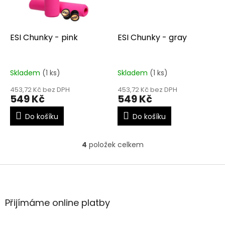
ESI Chunky - pink
ESI Chunky - gray
Skladem
(1 ks)
Skladem
(1 ks)
453,72 Kč bez DPH
453,72 Kč bez DPH
549 Kč
549 Kč
Do košíku
Do košíku
4
položek celkem
O
v
l
Z
á
á
d
p
a
a
Přijímáme online platby
c
t
í
í