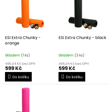
r
p
o
i
d
s
u
p
k
r
t
o
ů
d
ESI Extra Chunky -
ESI Extra Chunky - black
u
orange
k
t
Skladem
(1 ks)
Skladem
(3 ks)
ů
495,04 Kč bez DPH
495,04 Kč bez DPH
599 Kč
599 Kč
Do košíku
Do košíku