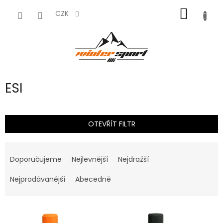
Přejít
NÁKUP
na
CZK
obsah
KOŠÍK
ESI
OTEVŘÍT FILTR
Ř
a
Doporučujeme
Nejlevnější
Nejdražší
z
e
Nejprodávanější
Abecedně
n
í
V
p
ý