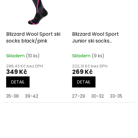
Blizzard Wool Sport ski
Blizzard Wool Sport
socks black/pink
Junior ski socks
black/pink
Skladem
(10 ks)
Skladem
(9 ks)
288,43 Kč bez DPH
222,31 Kč bez DPH
349 Kč
269 Kč
DETAIL
DETAIL
35-38
39-42
27-29
30-32
33-35