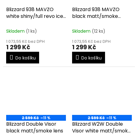
Blizzard 938 MAVZO
Blizzard 938 MAVZO
white shiny/full revo ice
black matt/smoke
blue
yellow revo
Skladem
(1 ks)
Skladem
(12 ks)
1 073,55 Kč bez DPH
1 073,55 Kč bez DPH
1 299 Kč
1 299 Kč
Do košíku
Do košíku
2 599 Kč
–11 %
2 599 Kč
–11 %
Blizzard Double Visor
Blizzard W2W Double
black matt/smoke lens
Visor white matt/smoke
lens