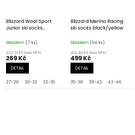
Blizzard Wool Sport
Blizzard Merino Racing
Junior ski socks
ski socks black/yellow
black/blue
Skladem
(7 ks)
Skladem
(54 ks)
222,31 Kč bez DPH
412,40 Kč bez DPH
269 Kč
499 Kč
DETAIL
DETAIL
27-29
30-32
33-35
35-38
39-42
43-46