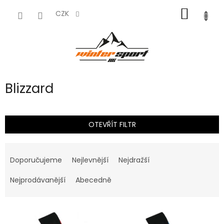
Přejít
NÁKUP
na
CZK
obsah
KOŠÍK
Blizzard
OTEVŘÍT FILTR
Ř
a
Doporučujeme
Nejlevnější
Nejdražší
z
e
Nejprodávanější
Abecedně
n
í
V
p
ý