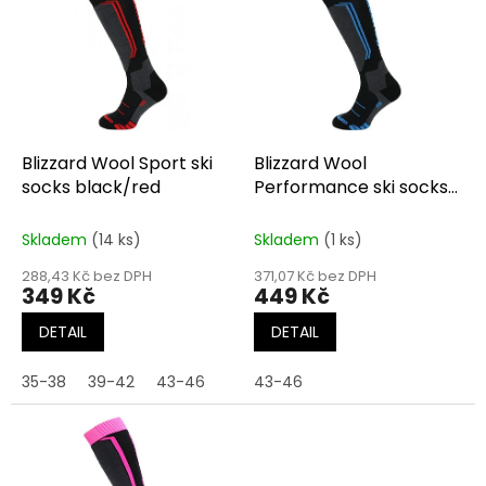
r
p
o
i
d
s
u
p
k
r
t
o
ů
d
Blizzard Wool Sport ski
Blizzard Wool
u
socks black/red
Performance ski socks
k
blk/blu
t
Skladem
(14 ks)
Skladem
(1 ks)
ů
288,43 Kč bez DPH
371,07 Kč bez DPH
349 Kč
449 Kč
DETAIL
DETAIL
35-38
39-42
43-46
43-46