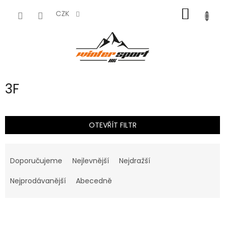
Přejít
NÁKUP
na
CZK
obsah
KOŠÍK
3F
OTEVŘÍT FILTR
Ř
a
Doporučujeme
Nejlevnější
Nejdražší
z
e
Nejprodávanější
Abecedně
n
í
V
p
ý