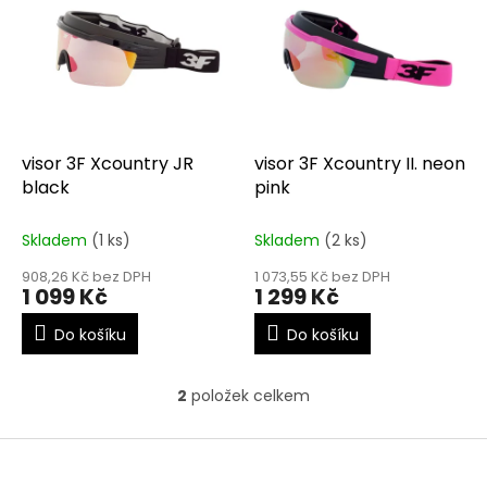
r
p
o
i
d
s
u
p
k
r
t
o
ů
d
visor 3F Xcountry JR
visor 3F Xcountry II. neon
u
black
pink
k
t
Skladem
(1 ks)
Skladem
(2 ks)
ů
908,26 Kč bez DPH
1 073,55 Kč bez DPH
1 099 Kč
1 299 Kč
Do košíku
Do košíku
2
položek celkem
O
v
l
Z
á
á