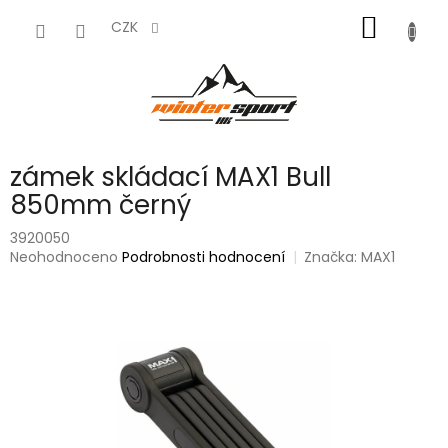
Přejít
NÁKUP
na
CZK
obsah
KOŠÍK
zámek skládací MAX1 Bull
850mm černý
3920050
Průměrné
Neohodnoceno
Podrobnosti hodnocení
Značka:
MAX1
hodnocení
produktu
je
0,0
z
5
hvězdiček.