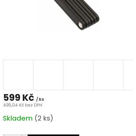
599 Kč
/ ks
495,04 Kč bez DPH
Měrná
Skladem
(2 ks)
cena: