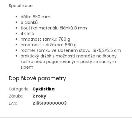
Specifikace:
délka 850 mm
6 článků
tloušťka materiálu článků 8 mm
4× klíč
hmotnost zámku: 780 g
hmotnost s držákem 860 g
rozměr zámku ve složeném stavu: 19×5,2×2,5 cm
praktický držák s možností montáže na šrouby
košíku nebo pogumovanými pásky se suchým
zipem
Doplňkové parametry
Kategorie
:
Cyklistika
Záruka
:
2 roky
EAN
:
2165100000003
Z
á