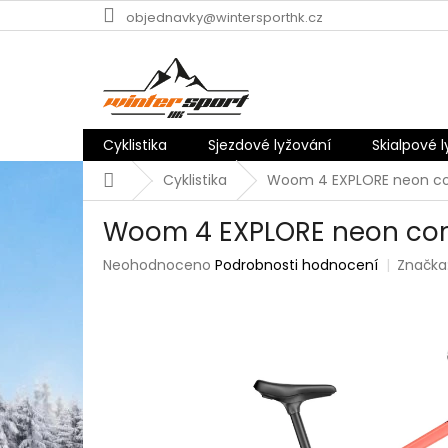
Přejít
objednavky@wintersporthk.cz
na
obsah
Cyklistika
Sjezdové lyžování
Skialpové 
Domů
Cyklistika
Woom 4 EXPLORE neon co
Woom 4 EXPLORE neon cor
Průměrné
Neohodnoceno
Podrobnosti hodnocení
Značka
hodnocení
produktu
je
0,0
z
5
hvězdiček.