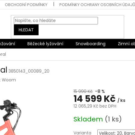
OBCHODNÍ PODMÍNKY
PODMÍNKY OCHRANY OSOBNÍCH ÚDAJ
HLEDAT
lyžování
Běžecké lyžování
Snowboarding
Zimní o
ral
al
3850143_00089_20
:
Woom
15 990 Kč
–8 %
14 599 Kč
/ ks
12 065,29 Kč bez DPH
Měrná
Skladem
(1 ks)
cena:
Varianta