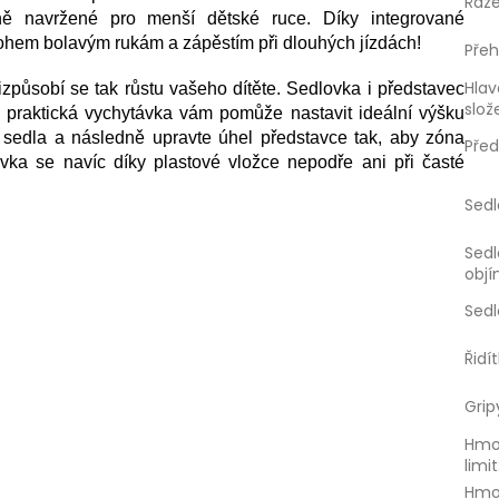
Řaze
ně navržené pro menší dětské ruce. Díky integrované
bohem bolavým rukám a zápěstím při dlouhých jízdách!
Pře
Hla
izpůsobí se tak růstu vašeho dítěte. Sedlovka i představec
slož
praktická vychytávka vám pomůže nastavit ideální výšku
u sedla a následně upravte úhel představce tak, aby zóna
Pře
vka se navíc díky plastové vložce nepodře ani při časté
Sed
Sed
obj
Sedl
Řidí
Grip
Hmo
limit
Hmo