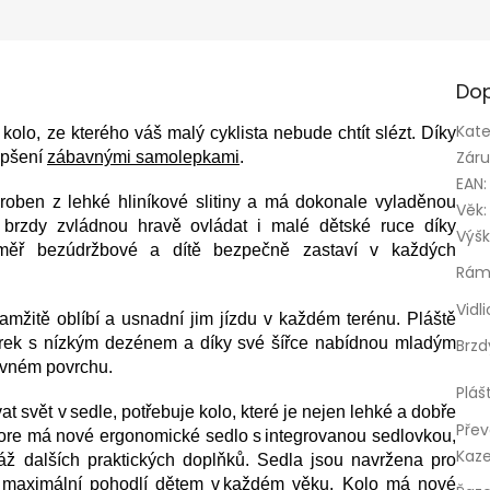
Dop
Kate
olo, ze kterého váš malý cyklista nebude chtít slézt. Díky
Zár
epšení
zábavnými samolepkami
.
EAN
:
ben z lehké hliníkové slitiny a má dokonale vyladěnou
Věk
:
é brzdy zvládnou hravě ovládat i malé dětské ruce díky
Výšk
měř bezúdržbové a dítě bezpečně zastaví v každých
Rá
Vidl
amžitě oblíbí a usnadní jim jízdu v každém terénu. Pláště
orek s nízkým dezénem a díky své šířce nabídnou mladým
Brzd
rovném povrchu.
Pláš
t svět v sedle, potřebuje kolo, které je nejen lehké a dobře
Přev
lore má nové ergonomické sedlo s integrovanou sedlovkou,
Kaz
áž dalších praktických doplňků. Sedla jsou navržena pro
k maximální pohodlí dětem v každém věku. Kolo má nové