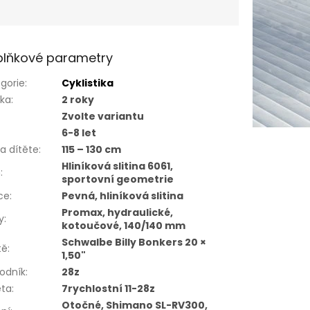
lňkové parametry
gorie
:
Cyklistika
uka
:
2 roky
Zvolte variantu
6-8 let
a dítěte
:
115 – 130 cm
Hliníková slitina 6061,
m
:
sportovní geometrie
ice
:
Pevná, hliníková slitina
Promax, hydraulické,
y
:
kotoučové, 140/140 mm
Schwalbe Billy Bonkers 20 ×
tě
:
1,50"
odník
:
28z
eta
:
7rychlostní 11-28z
Otočné, Shimano SL-RV300,