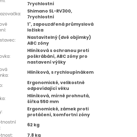
ní
:
7rychlostní
Shimano SL-RV300,
hazovačka
:
7rychlostní
vové
1", zapouzdřená průmyslová
ení
:
ložiska
Nastavitelný (dvě objímky)
dstavec
:
ABC zóny
Hliníková s ochranou proti
lovka
:
poškrábání, ABC zóny pro
nastavení výšky
lová
Hliníková, s rychloupínákem
ímka
:
Ergonomické, velikostně
o
:
odpovídající věku
Hliníková, mírně prohnutá,
tka
:
šířka 550 mm
Ergonomické, zámek proti
y
:
protáčení, komfortní zóny
tnostní
62 kg
:
tnost
:
7.8 kg