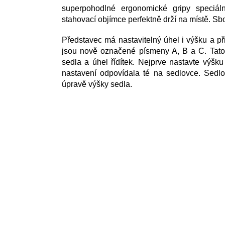
superpohodlné ergonomické gripy speciál
stahovací objímce perfektně drží na místě. S
Představec má nastavitelný úhel i výšku a př
jsou nově označené písmeny A, B a C. Tato 
sedla a úhel řídítek. Nejprve nastavte výšk
nastavení odpovídala té na sedlovce. Sedlo
úpravě výšky sedla.