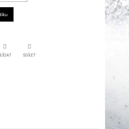
šíku
HLÍDAT
SDÍLET