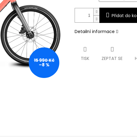
Přidat do ko
Detailní informace
TISK
ZEPTAT SE
15 990 Kč
–8 %