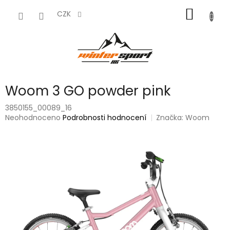
Přejít
NÁKUP
na
CZK
obsah
KOŠÍK
Woom 3 GO powder pink
3850155_00089_16
Průměrné
Neohodnoceno
Podrobnosti hodnocení
Značka:
Woom
hodnocení
produktu
je
0,0
z
5
hvězdiček.