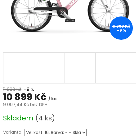
11 990 Kč
–9 %
11 990 Kč
–9 %
10 899 Kč
/ ks
9 007,44 Kč bez DPH
Měrná
Skladem
(4 ks)
cena:
Varianta