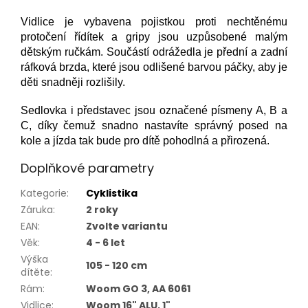
Vidlice je vybavena pojistkou proti nechtěnému
protočení řídítek a gripy jsou uzpůsobené malým
dětským ručkám. Součástí odrážedla je přední a zadní
ráfková brzda, které jsou odlišené barvou páčky, aby je
děti snadněji rozlišily.
Sedlovka i představec jsou označené písmeny A, B a
C, díky čemuž snadno nastavíte správný posed na
kole a jízda tak bude pro dítě pohodlná a přirozená.
Doplňkové parametry
Kategorie
:
Cyklistika
Záruka
:
2 roky
EAN
:
Zvolte variantu
Věk
:
4 - 6 let
Výška
105 - 120 cm
dítěte
:
Rám
:
Woom GO 3, AA 6061
Vidlice
:
Woom 16" ALU, 1"