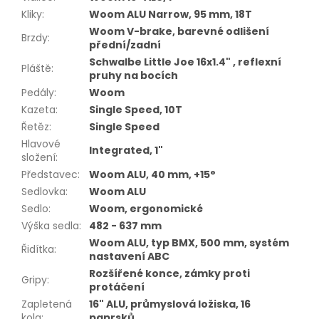
Kliky
:
Woom ALU Narrow, 95 mm, 18T
Woom V-brake, barevné odlišení
Brzdy
:
přední/zadní
Schwalbe Little Joe 16x1.4" , reflexní
Pláště
:
pruhy na bocích
Pedály
:
Woom
Kazeta
:
Single Speed, 10T
Řetěz
:
Single Speed
Hlavové
Integrated, 1"
složení
:
Představec
:
Woom ALU, 40 mm, +15°
Sedlovka
:
Woom ALU
Sedlo
:
Woom, ergonomické
Výška sedla
:
482 - 637 mm
Woom ALU, typ BMX, 500 mm, systém
Řidítka
:
nastavení ABC
Rozšířené konce, zámky proti
Gripy
:
protáčení
Zapletená
16" ALU, průmyslová ložiska, 16
kola
:
paprsků