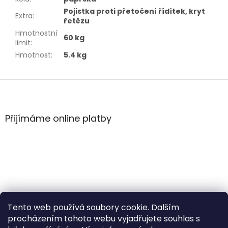
Pojistka proti přetočení řídítek, kryt
Extra
:
řetězu
Hmotnostní
60 kg
limit
:
Hmotnost
:
5.4 kg
Z
á
p
a
Přijímáme online platby
t
í
Tento web používá soubory cookie. Dalším
procházením tohoto webu vyjadřujete souhlas s