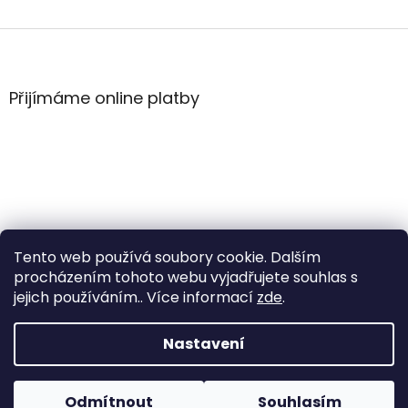
Z
á
p
a
Přijímáme online platby
t
í
Tento web používá soubory cookie. Dalším
procházením tohoto webu vyjadřujete souhlas s
jejich používáním.. Více informací
zde
.
Vytvořil Shoptet
Nastavení
Copyright 2026
WintersportHK
. Všechna práva
Odmítnout
Souhlasím
vyhrazena.