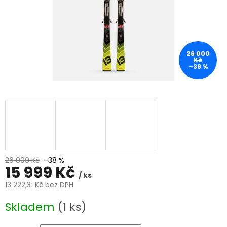
26 000
Kč
–38 %
26 000 Kč
–38 %
15 999 Kč
/ ks
13 222,31 Kč bez DPH
Měrná
Skladem
(1 ks)
cena: