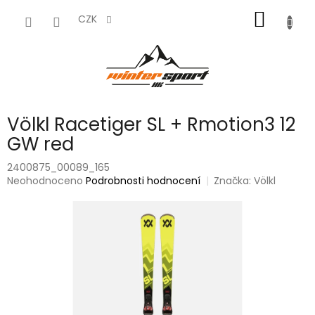
Přejít
NÁKUP
na
CZK
obsah
KOŠÍK
Völkl Racetiger SL + Rmotion3 12
GW red
2400875_00089_165
Průměrné
Neohodnoceno
Podrobnosti hodnocení
Značka:
Völkl
hodnocení
produktu
je
0,0
z
5
hvězdiček.