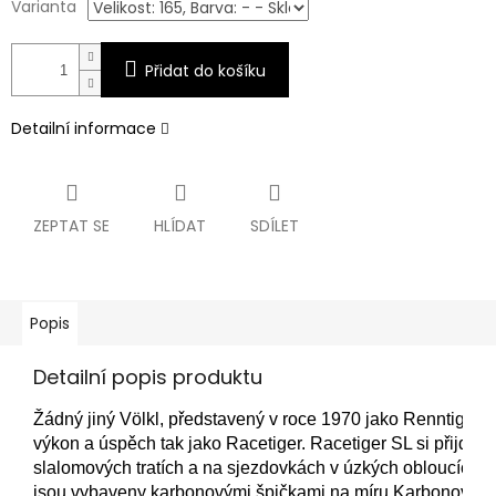
Varianta
Přidat do košíku
Detailní informace
ZEPTAT SE
HLÍDAT
SDÍLET
Popis
Detailní popis produktu
Žádný jiný Völkl, představený v roce 1970 jako Renntiger, 
výkon a úspěch tak jako Racetiger. Racetiger SL si přijde n
slalomových tratích a na sjezdovkách v úzkých obloucích. 
jsou vybaveny karbonovými špičkami na míru.
Karbonová v