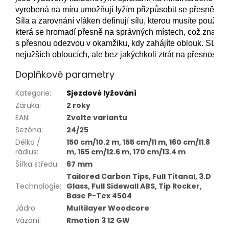
vyrobená na míru umožňují lyžím přizpůsobit se přesně ter
Síla a zarovnání vláken definují sílu, kterou musíte použít, a
která se hromadí přesně na správných místech, což znamen
s přesnou odezvou v okamžiku, kdy zahájíte oblouk. SL lze 
nejužších obloucích, ale bez jakýchkoli ztrát na přesnosti a 
Doplňkové parametry
Kategorie
:
Sjezdové lyžování
Záruka
:
2 roky
EAN
:
Zvolte variantu
Sezóna
:
24/25
Délka /
150 cm/10.2 m, 155 cm/11 m, 160 cm/11.8
rádius
:
m, 165 cm/12.6 m, 170 cm/13.4 m
Šířka středu
:
67 mm
Tailored Carbon Tips, Full Titanal, 3.D
Technologie
:
Glass, Full Sidewall ABS, Tip Rocker,
Base P-Tex 4504
Jádro
:
Multilayer Woodcore
Vázání
:
Rmotion 3 12 GW