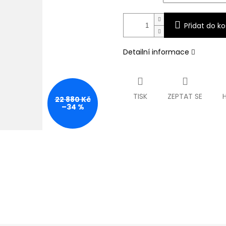
Přidat do ko
Detailní informace
TISK
ZEPTAT SE
22 880 Kč
–34 %