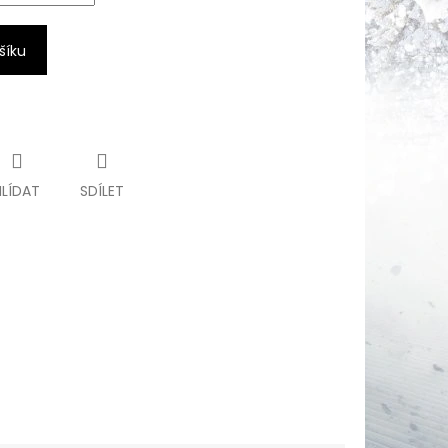
šíku
HLÍDAT
SDÍLET