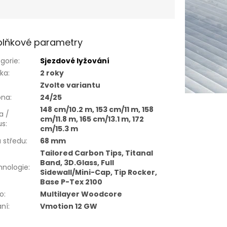
lňkové parametry
gorie
:
Sjezdové lyžování
uka
:
2 roky
Zvolte variantu
óna
:
24/25
148 cm/10.2 m, 153 cm/11 m, 158
a /
cm/11.8 m, 165 cm/13.1 m, 172
us
:
cm/15.3 m
a středu
:
68 mm
Tailored Carbon Tips, Titanal
Band, 3D.Glass, Full
hnologie
:
Sidewall/Mini-Cap, Tip Rocker,
Base P-Tex 2100
ro
:
Multilayer Woodcore
ání
:
Vmotion 12 GW