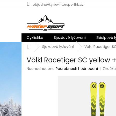
Přejít
objednavky@wintersporthk.cz
na
obsah
Cyklistika
Sjezdové lyžování
Skialpové 
Domů
Sjezdové lyžování
Völkl Racetiger S
Völkl Racetiger SC yellow 
Průměrné
Neohodnoceno
Podrobnosti hodnocení
Značka
hodnocení
produktu
je
0,0
z
5
hvězdiček.