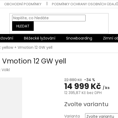
OBCHODNÍ PODMÍNKY
PODMÍNKY OCHRANY OSOBNÍCH ÚDAJ
HLEDAT
lyžování
Běžecké lyžování
Snowboarding
Zimní o
C yellow + Vmotion 12 GW yell
+ Vmotion 12 GW yell
:
Völkl
22 880 Kč
–34 %
14 999 Kč
/ ks
12 395,87 Kč bez DPH
Měrná
Zvolte variantu
cena:
Varianta