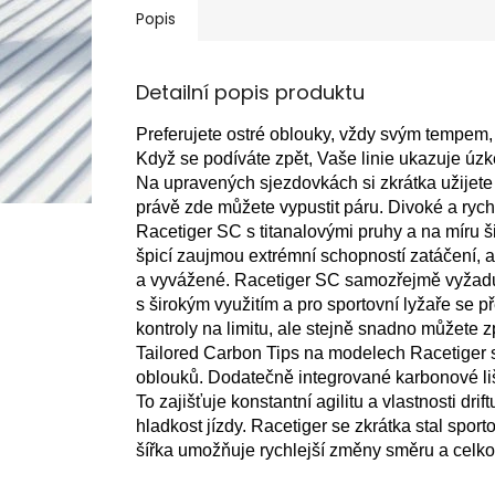
Popis
Detailní popis produktu
Preferujete ostré oblouky, vždy svým tempem, 
Když se podíváte zpět, Vaše linie ukazuje úzk
Na upravených sjezdovkách si zkrátka užijete 
právě zde můžete vypustit páru. Divoké a rychl
Racetiger SC s titanalovými pruhy a na míru ši
špicí zaujmou extrémní schopností zatáčení, a
a vyvážené. Racetiger SC samozřejmě vyžaduje
s širokým využitím a pro sportovní lyžaře se 
kontroly na limitu, ale stejně snadno můžete zp
Tailored Carbon Tips na modelech Racetiger 
oblouků. Dodatečně integrované karbonové liš
To zajišťuje konstantní agilitu a vlastnosti dr
hladkost jízdy. Racetiger se zkrátka stal sport
šířka umožňuje rychlejší změny směru a celkov