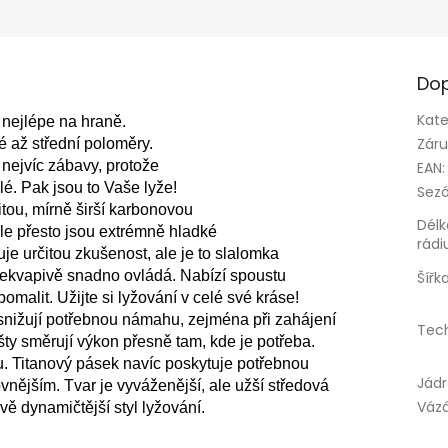
Dop
Kate
nejlépe na hraně. 
Zár
é až střední poloměry. 
nejvíc zábavy, protože 
EAN
:
é. Pak jsou to Vaše lyže! 
Sez
tou, mírně širší karbonovou 
Délk
le přesto jsou extrémně hladké 
rádi
 určitou zkušenost, ale je to slalomka 
překvapivě snadno ovládá. Nabízí spoustu 
Šířk
omalit. Užijte si lyžování v celé své kráse! 
snižují potřebnou námahu, zejména při zahájení 
Tec
ty směrují výkon přesně tam, kde je potřeba. 
iftu. Titanový pásek navíc poskytuje potřebnou 
Jád
ovnějším. Tvar je vyváženější, ale užší středová 
Váz
ě dynamičtější styl lyžování.