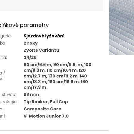
lňkové parametry
gorie
:
Sjezdové lyžování
uka
:
2 roky
Zvolte variantu
óna
:
24/25
80 cm/6.6 m, 90 cm/8.8. m, 100
cm/8.3 m, 110 cm/10.4 m, 120
a /
cm/12.7 m, 130 cm/11.2 m, 140
us
:
cm/13.3 m, 150 cm/15.6 m, 160
cm/17.9 m
a středu
:
68 mm
hnologie
:
Tip Rocker, Full Cap
ro
:
Composite Core
ání
:
V-Motion Junior 7.0