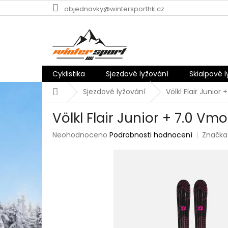
Přejít
objednavky@wintersporthk.cz
na
obsah
Cyklistika
Sjezdové lyžování
Skialpové 
Domů
Sjezdové lyžování
Völkl Flair Junior
Völkl Flair Junior + 7.0 Vmo
Průměrné
Neohodnoceno
Podrobnosti hodnocení
Značka
hodnocení
produktu
je
0,0
z
5
hvězdiček.