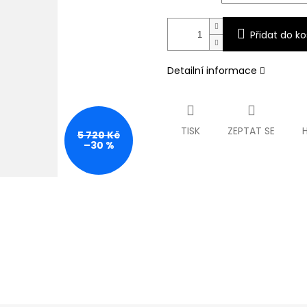
Přidat do ko
Detailní informace
TISK
ZEPTAT SE
5 720 Kč
–30 %