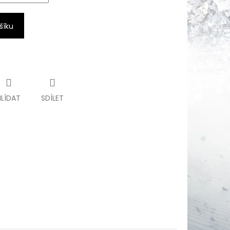
šíku
HLÍDAT
SDÍLET