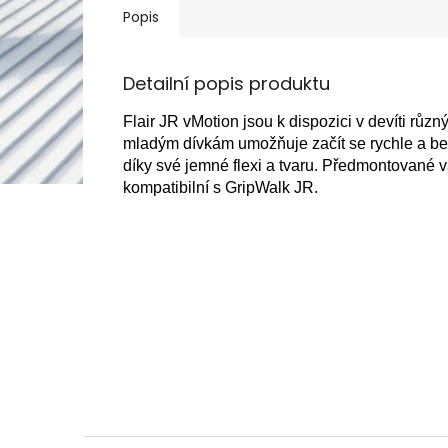
Popis
Detailní popis produktu
Flair JR vMotion jsou k dispozici v devíti růz
mladým dívkám umožňuje začít se rychle a be
díky své jemné flexi a tvaru. Předmontované 
kompatibilní s GripWalk JR.
Z