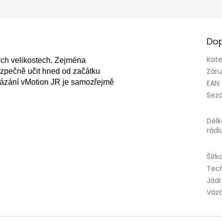
Dop
Kate
ných velikostech. Zejména 
Zár
zpečně učit hned od začátku 
vázání vMotion JR je samozřejmě 
EAN
:
Sez
Délk
rádi
Šířk
Tec
Jád
Váz