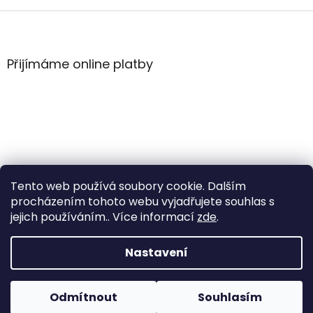
Z
á
p
a
Přijímáme online platby
t
í
Tento web používá soubory cookie. Dalším
procházením tohoto webu vyjadřujete souhlas s
jejich používáním.. Více informací
zde
.
Vytvořil Shoptet
Nastavení
Copyright 2026
WintersportHK
. Všechna práva
Odmítnout
Souhlasím
vyhrazena.