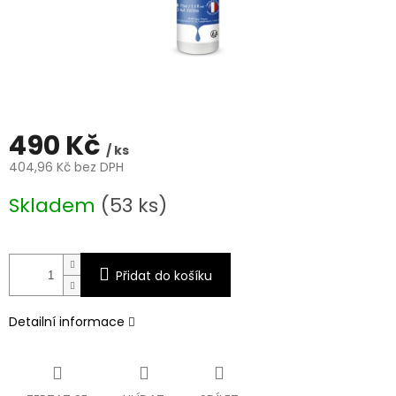
490 Kč
/ ks
404,96 Kč bez DPH
Měrná
Skladem
(53 ks)
cena:
Přidat do košíku
Detailní informace