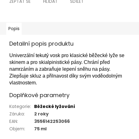
ZEPTAT SE
HLÍDAT
SDÍLET
Popis
Detailní popis produktu
Univerzální tekutý vosk pro klasické běžecké lyže se
skinem a pro skialpinistické pásy. Chrání před
namrzáním a zabraňuje lepení sněhu na pásy.
Zlepšuje skluz a přilnavost díky svým voděodolným
vlastnostem.
Doplňkové parametry
Kategorie
:
Běžecké lyžování
Záruka
:
2 roky
EAN
:
3556142253066
Objem
:
75 ml