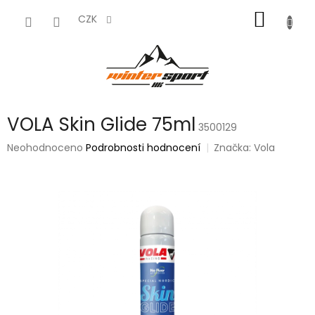
Přejít
NÁKUP
na
CZK
obsah
KOŠÍK
VOLA Skin Glide 75ml
3500129
Průměrné
Neohodnoceno
Podrobnosti hodnocení
Značka:
Vola
hodnocení
produktu
je
0,0
z
5
hvězdiček.