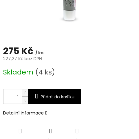
275 Kč
/ ks
227,27 Kč bez DPH
Měrná
Skladem
(4 ks)
cena:
Přidat do košíku
Detailní informace