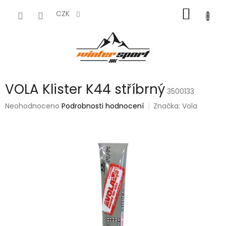
Přejít
NÁKUP
na
CZK
obsah
KOŠÍK
VOLA Klister K44 stříbrný
3500133
Průměrné
Neohodnoceno
Podrobnosti hodnocení
Značka:
Vola
hodnocení
produktu
je
0,0
z
5
hvězdiček.