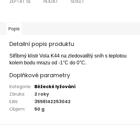
ZEPTAT SE
HLÍDAT
SDÍLET
Popis
Detailní popis produktu
Stříbrný klistr Vola K44 na zledovatělý sníh s teplotou
kolem bodu mrazu od -1°C do 0°C.
Doplňkové parametry
Kategorie
:
Běžecké lyžování
Záruka
:
2 roky
EAN
:
3556142253042
Objem
:
50 g
Z
á