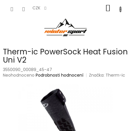
Přejít
NÁKUP
na
CZK
obsah
KOŠÍK
Therm-ic PowerSock Heat Fusion
Uni V2
3550090_00089_45-47
Průměrné
Neohodnoceno
Podrobnosti hodnocení
Značka:
Therm-ic
hodnocení
produktu
je
0,0
z
5
hvězdiček.