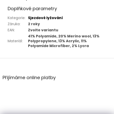
Doplňkové parametry
Kategorie
:
Sjezdové lyžování
Záruka
:
2 roky
EAN
:
Zvolte variantu
41% Polyamide, 20% Merino wool, 13%
Materiál
:
Polypropylene, 13% Acrylic, 11%
Polyamide Microfiber, 2% Lycra
Z
á
p
a
Přijímáme online platby
t
í