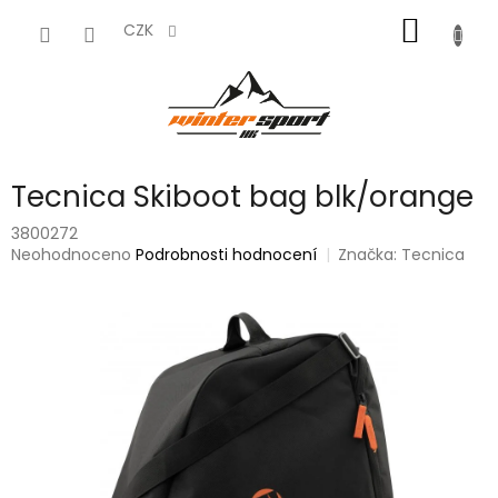
Přejít
NÁKUP
na
CZK
obsah
KOŠÍK
Tecnica Skiboot bag blk/orange
3800272
Průměrné
Neohodnoceno
Podrobnosti hodnocení
Značka:
Tecnica
hodnocení
produktu
je
0,0
z
5
hvězdiček.