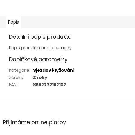
Popis
Detailní popis produktu
Popis produktu není dostupný
Doplňkové parametry
Kategorie
:
Sjezdové lyžování
Záruka
:
2 roky
EAN
:
8592772152107
Z
á
p
a
Přijímáme online platby
t