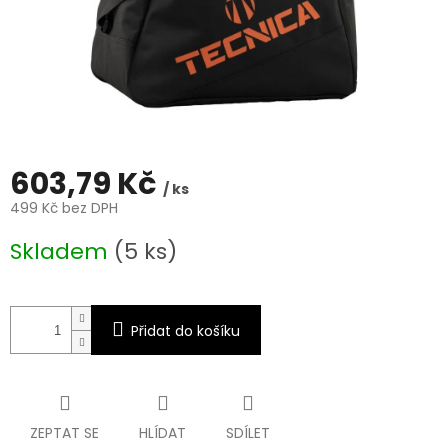
603,79 Kč
/ ks
499 Kč bez DPH
Měrná
Skladem
(5 ks)
cena:
Přidat do košíku
ZEPTAT SE
HLÍDAT
SDÍLET