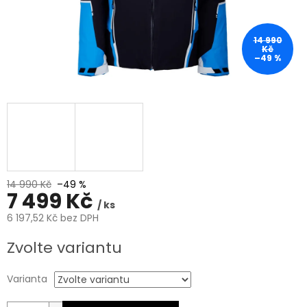
14 990
Kč
–49 %
14 990 Kč
–49 %
7 499 Kč
/ ks
6 197,52 Kč bez DPH
Měrná
Zvolte variantu
cena:
Varianta