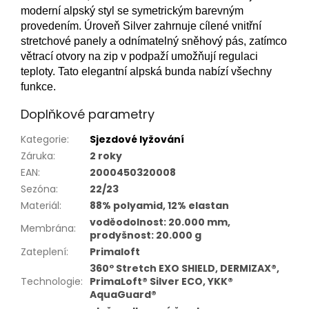
moderní alpský styl se symetrickým barevným
provedením. Úroveň Silver zahrnuje cílené vnitřní
stretchové panely a odnímatelný sněhový pás, zatímco
větrací otvory na zip v podpaží umožňují regulaci
teploty. Tato elegantní alpská bunda nabízí všechny
funkce.
Doplňkové parametry
Kategorie
:
Sjezdové lyžování
Záruka
:
2 roky
EAN
:
2000450320008
Sezóna
:
22/23
Materiál
:
88% polyamid, 12% elastan
voděodolnost: 20.000 mm,
Membrána
:
prodyšnost: 20.000 g
Zateplení
:
Primaloft
360º Stretch EXO SHIELD, DERMIZAX®,
Technologie
:
PrimaLoft® Silver ECO, YKK®
AquaGuard®