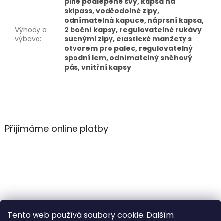
plně podlepené švy, kapsa na
skipass, voděodolné zipy,
odnímatelná kapuce, náprsní kapsa,
Výhody a
2 boční kapsy, regulovatelné rukávy
výbava
:
suchými zipy, elastické manžety s
otvorem pro palec, regulovatelný
spodní lem, odnímatelný sněhový
pás, vnitřní kapsy
Z
á
p
a
Přijímáme online platby
t
í
Tento web používá soubory cookie. Dalším