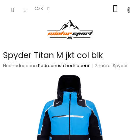
Přejít
NÁKUP
na
CZK
obsah
KOŠÍK
Spyder Titan M jkt col blk
Průměrné
Neohodnoceno
Podrobnosti hodnocení
Značka:
Spyder
hodnocení
produktu
je
0,0
z
5
hvězdiček.