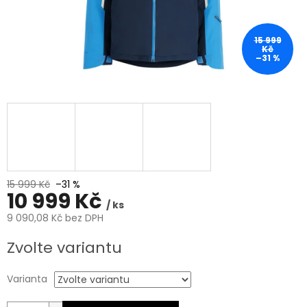
15 999
Kč
–31 %
15 999 Kč
–31 %
10 999 Kč
/ ks
9 090,08 Kč bez DPH
Měrná
Zvolte variantu
cena:
Varianta