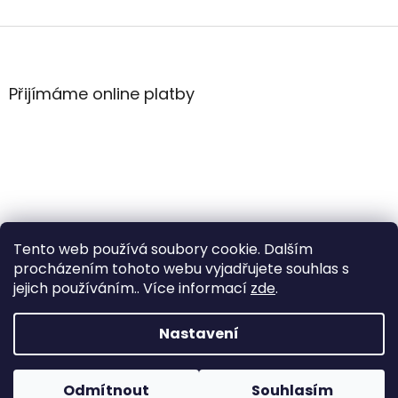
Z
á
p
a
Přijímáme online platby
t
í
Tento web používá soubory cookie. Dalším
procházením tohoto webu vyjadřujete souhlas s
jejich používáním.. Více informací
zde
.
Vytvořil Shoptet
Nastavení
Copyright 2026
WintersportHK
. Všechna práva
Odmítnout
Souhlasím
vyhrazena.