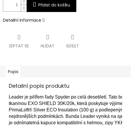
Přidat do košíku
Detailní informace
ZEPTAT SE
HLÍDAT
SDÍLET
Popis
Detailní popis produktu
Leader je pilířem řady Spyder po celá desetiletí. Tato bun
tkaninou EXO SHIELD 30K/20k, která poskytuje výjimečnou
PrimaLoft® Silver ECO Insulation (100 g) a podlepeným švů
nejdrsnějších podmínkách. Bunda Leader vyniká na sjezdov
je odnímatelná kapuce kompatibilní s helmou, zipy YKK® 