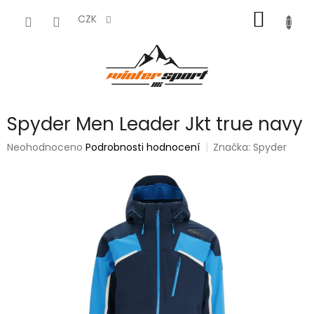
Přejít
NÁKUP
na
CZK
obsah
KOŠÍK
Spyder Men Leader Jkt true navy
Průměrné
Neohodnoceno
Podrobnosti hodnocení
Značka:
Spyder
hodnocení
produktu
je
0,0
z
5
hvězdiček.