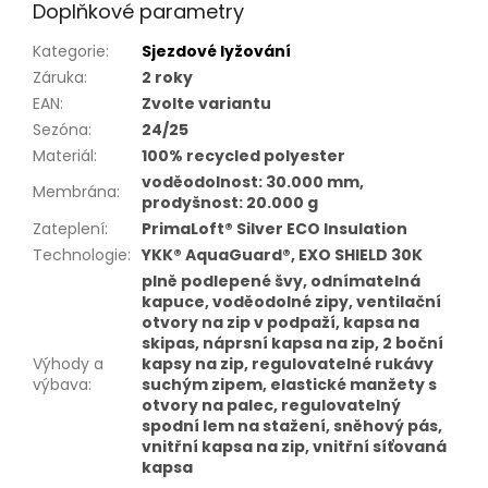
Doplňkové parametry
Kategorie
:
Sjezdové lyžování
Záruka
:
2 roky
EAN
:
Zvolte variantu
Sezóna
:
24/25
Materiál
:
100% recycled polyester
voděodolnost: 30.000 mm,
Membrána
:
prodyšnost: 20.000 g
Zateplení
:
PrimaLoft® Silver ECO Insulation
Technologie
:
YKK® AquaGuard®, EXO SHIELD 30K
plně podlepené švy, odnímatelná
kapuce, voděodolné zipy, ventilační
otvory na zip v podpaží, kapsa na
skipas, náprsní kapsa na zip, 2 boční
Výhody a
kapsy na zip, regulovatelné rukávy
výbava
:
suchým zipem, elastické manžety s
otvory na palec, regulovatelný
spodní lem na stažení, sněhový pás,
vnitřní kapsa na zip, vnitřní síťovaná
kapsa