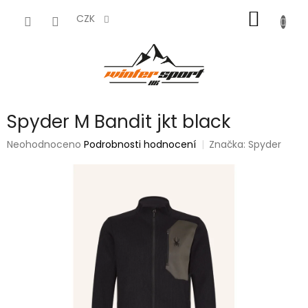
Přejít
NÁKUP
na
CZK
obsah
KOŠÍK
Spyder M Bandit jkt black
Průměrné
Neohodnoceno
Podrobnosti hodnocení
Značka:
Spyder
hodnocení
produktu
je
0,0
z
5
hvězdiček.