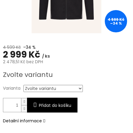
4 599 Kč
–34 %
4 599 Kč
–34 %
2 999 Kč
/ ks
2 478,51 Kč bez DPH
Měrná
Zvolte variantu
cena:
Varianta
Přidat do košíku
Detailní informace