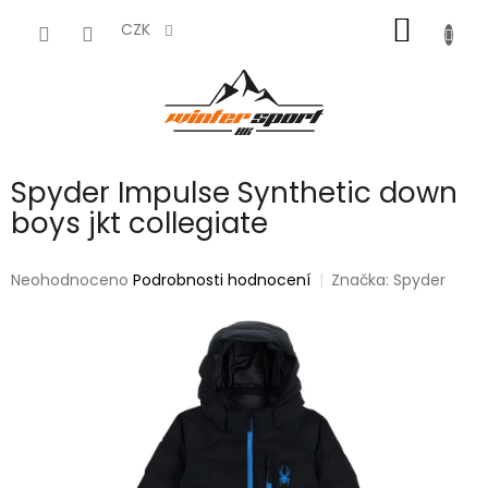
Přejít
NÁKUP
na
CZK
obsah
KOŠÍK
Spyder Impulse Synthetic down
boys jkt collegiate
Průměrné
Neohodnoceno
Podrobnosti hodnocení
Značka:
Spyder
hodnocení
produktu
je
0,0
z
5
hvězdiček.