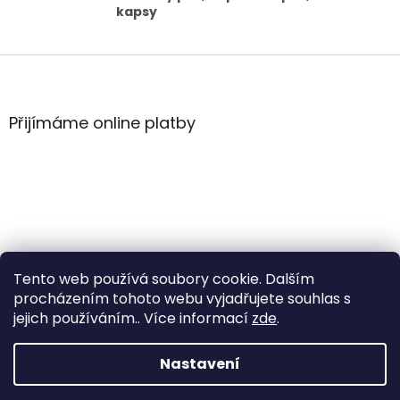
kapsy
Z
á
p
a
Přijímáme online platby
t
í
Tento web používá soubory cookie. Dalším
procházením tohoto webu vyjadřujete souhlas s
jejich používáním.. Více informací
zde
.
Vytvořil Shoptet
Nastavení