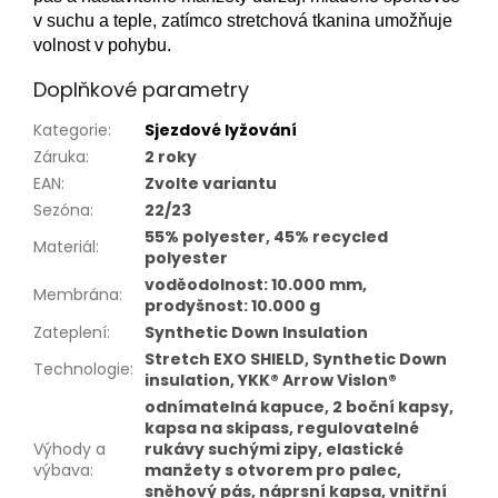
v suchu a teple, zatímco stretchová tkanina umožňuje
volnost v pohybu.
Doplňkové parametry
Kategorie
:
Sjezdové lyžování
Záruka
:
2 roky
EAN
:
Zvolte variantu
Sezóna
:
22/23
55% polyester, 45% recycled
Materiál
:
polyester
voděodolnost: 10.000 mm,
Membrána
:
prodyšnost: 10.000 g
Zateplení
:
Synthetic Down Insulation
Stretch EXO SHIELD, Synthetic Down
Technologie
:
insulation, YKK® Arrow Vislon®
odnímatelná kapuce, 2 boční kapsy,
kapsa na skipass, regulovatelné
Výhody a
rukávy suchými zipy, elastické
výbava
:
manžety s otvorem pro palec,
sněhový pás, náprsní kapsa, vnitřní