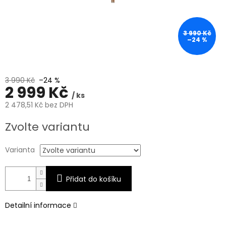
3 990 Kč
–24 %
3 990 Kč
–24 %
2 999 Kč
/ ks
2 478,51 Kč bez DPH
Měrná
Zvolte variantu
cena:
Varianta
Přidat do košíku
Detailní informace