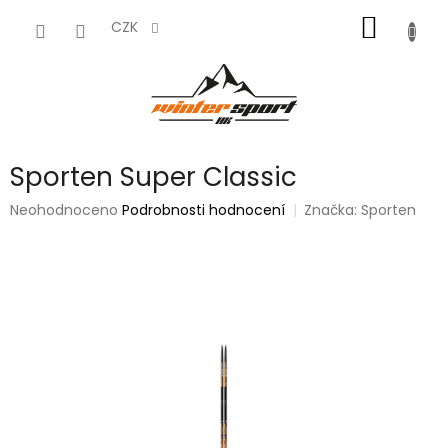
Přejít
NÁKUP
na
CZK
obsah
KOŠÍK
Sporten Super Classic
Průměrné
Neohodnoceno
Podrobnosti hodnocení
Značka:
Sporten
hodnocení
produktu
je
0,0
z
5
hvězdiček.