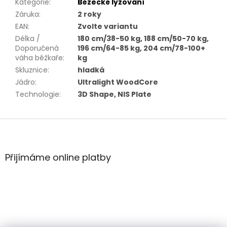
Kategorie
:
Běžecké lyžování
Záruka
:
2 roky
EAN
:
Zvolte variantu
Délka /
180 cm/38-50 kg, 188 cm/50-70 kg,
Doporučená
196 cm/64-85 kg, 204 cm/78-100+
váha běžkaře
:
kg
Skluznice
:
hladká
Jádro
:
Ultralight WoodCore
Technologie
:
3D Shape, NIS Plate
Z
á
p
a
Přijímáme online platby
t
í