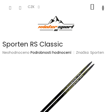
Přejít
NÁKUP
na
CZK
obsah
KOŠÍK
Sporten RS Classic
Průměrné
Neohodnoceno
Podrobnosti hodnocení
Značka:
Sporten
hodnocení
produktu
je
0,0
z
5
hvězdiček.