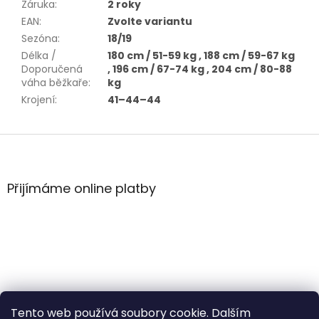
Záruka
:
2 roky
EAN
:
Zvolte variantu
Sezóna
:
18/19
Délka /
180 cm / 51-59 kg , 188 cm / 59-67 kg
Doporučená
, 196 cm / 67-74 kg , 204 cm / 80-88
váha běžkaře
:
kg
Krojení
:
41–44–44
Z
á
p
a
Přijímáme online platby
t
í
Tento web používá soubory cookie. Dalším