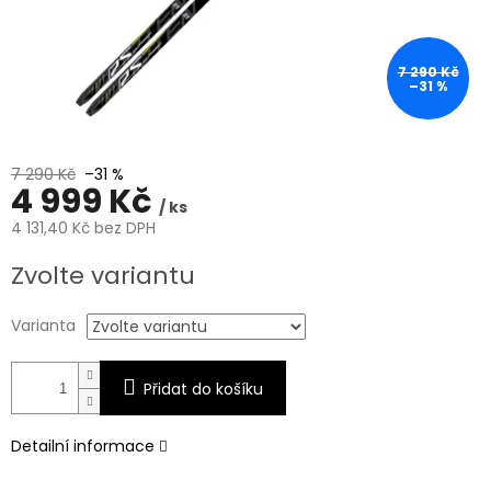
7 290 Kč
–31 %
7 290 Kč
–31 %
4 999 Kč
/ ks
4 131,40 Kč bez DPH
Měrná
Zvolte variantu
cena:
Varianta
Přidat do košíku
Detailní informace