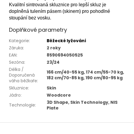
Kvalitní sintrovaná skluznice pro lepší skluz je
doplněná tulením pásem (skinem) pro pohodlné
stoupání bez vosku.
Doplňkové parametry
Kategorie
:
Běžecké lyžování
Záruka
:
2 roky
EAN
:
8590694050525
Sezóna
:
23/24
Délka /
166 cm/40-55 kg, 174 cm/55-70 kg,
Doporučená
182 cm/70-85 kg, 190 cm/80-95 kg
váha běžkaře
:
Skluznice
:
Skin
Jádro
:
Woodcore
3D Shape, Skin Technology, NIS
Technologie
:
Plate
Z
á