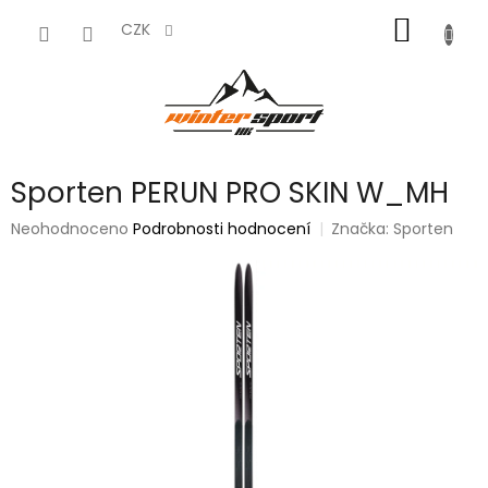
Přejít
NÁKUP
na
CZK
obsah
KOŠÍK
Sporten PERUN PRO SKIN W_MH
Průměrné
Neohodnoceno
Podrobnosti hodnocení
Značka:
Sporten
hodnocení
produktu
je
0,0
z
5
hvězdiček.