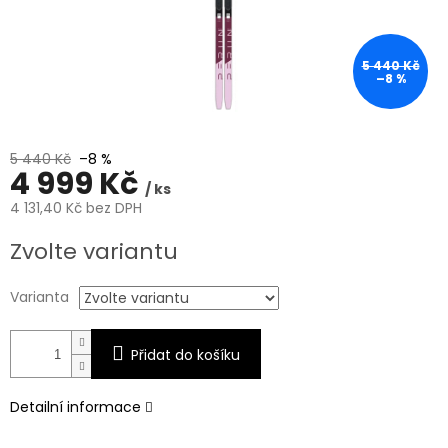
5 440 Kč
–8 %
5 440 Kč
–8 %
4 999 Kč
/ ks
4 131,40 Kč bez DPH
Měrná
Zvolte variantu
cena:
Varianta
Přidat do košíku
Detailní informace