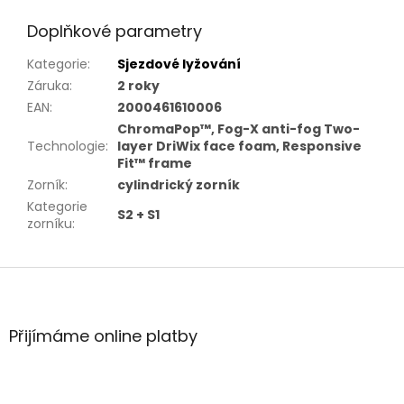
Doplňkové parametry
Kategorie
:
Sjezdové lyžování
Záruka
:
2 roky
EAN
:
2000461610006
ChromaPop™, Fog-X anti-fog Two-
Technologie
:
layer DriWix face foam, Responsive
Fit™ frame
Zorník
:
cylindrický zorník
Kategorie
S2 + S1
zorníku
:
Z
á
p
a
Přijímáme online platby
t
í