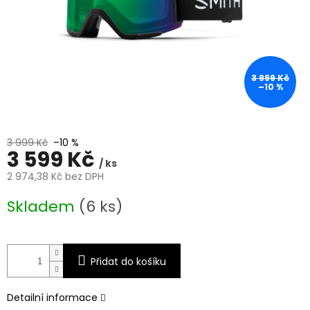
3 999 Kč
–10 %
3 999 Kč
–10 %
3 599 Kč
/ ks
2 974,38 Kč bez DPH
Měrná
Skladem
(6 ks)
cena:
Přidat do košíku
Detailní informace