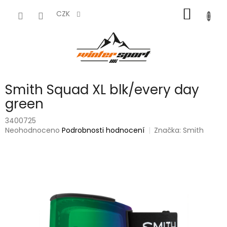
Přejít
NÁKUP
na
CZK
obsah
KOŠÍK
Smith Squad XL blk/every day
green
3400725
Průměrné
Neohodnoceno
Podrobnosti hodnocení
Značka:
Smith
hodnocení
produktu
je
0,0
z
5
hvězdiček.