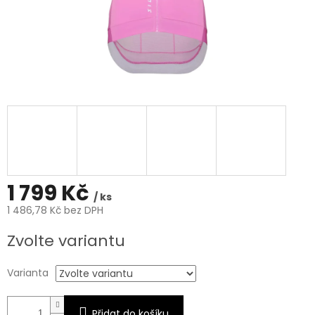
1 799 Kč
/ ks
1 486,78 Kč bez DPH
Měrná
Zvolte variantu
cena:
Varianta
Přidat do košíku