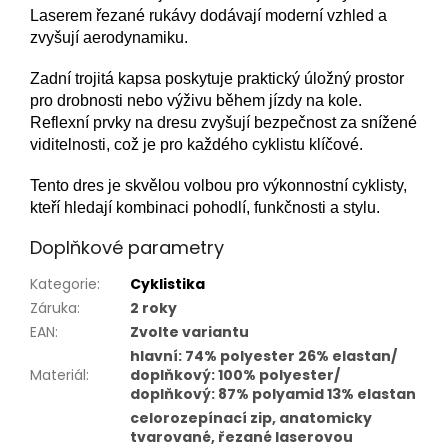
Laserem řezané rukávy dodávají moderní vzhled a
zvyšují aerodynamiku.
Zadní trojitá kapsa poskytuje praktický úložný prostor
pro drobnosti nebo výživu během jízdy na kole.
Reflexní prvky na dresu zvyšují bezpečnost za snížené
viditelnosti, což je pro každého cyklistu klíčové.
Tento dres je skvělou volbou pro výkonnostní cyklisty,
kteří hledají kombinaci pohodlí, funkčnosti a stylu.
Doplňkové parametry
Kategorie
:
Cyklistika
Záruka
:
2 roky
EAN
:
Zvolte variantu
hlavní: 74% polyester 26% elastan/
Materiál
:
doplňkový: 100% polyester/
doplňkový: 87% polyamid 13% elastan
celorozepínací zip, anatomicky
tvarované, řezané laserovou