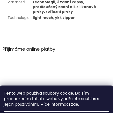
Vlastnosti
:
technologií, 3 zadní kapsy,
prodloužený zadní díl, silikonové
prvky, reflexní prvky
Technologie
:
light mesh, ykk zipper
Z
á
p
a
Přijímáme online platby
t
í
Tento web používá soubory cookie. Dalším
procházením tohoto webu vyjadřujete souhlas s
jejich používáním.. Více informací
zde
.