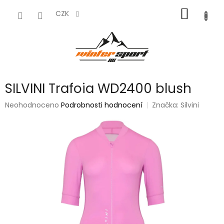
Přejít
NÁKUP
na
CZK
obsah
KOŠÍK
SILVINI Trafoia WD2400 blush
Průměrné
Neohodnoceno
Podrobnosti hodnocení
Značka:
Silvini
hodnocení
produktu
je
0,0
z
5
hvězdiček.