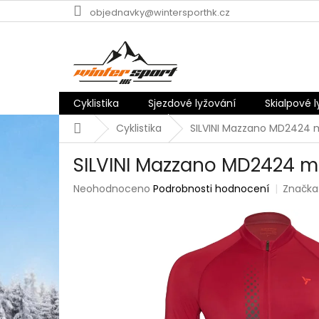
Přejít
objednavky@wintersporthk.cz
na
obsah
Cyklistika
Sjezdové lyžování
Skialpové 
Domů
Cyklistika
SILVINI Mazzano MD2424 
SILVINI Mazzano MD2424 m
Průměrné
Neohodnoceno
Podrobnosti hodnocení
Značka
hodnocení
produktu
je
0,0
z
5
hvězdiček.