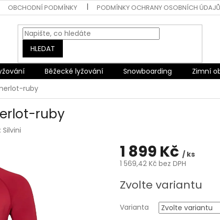
OBCHODNÍ PODMÍNKY
PODMÍNKY OCHRANY OSOBNÍCH ÚDAJ
HLEDAT
lyžování
Běžecké lyžování
Snowboarding
Zimní o
merlot-ruby
erlot-ruby
:
Silvini
1 899 Kč
/ ks
1 569,42 Kč bez DPH
Měrná
Zvolte variantu
cena:
Varianta