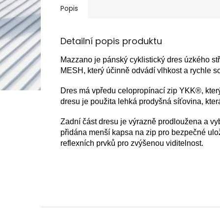
Popis
Detailní popis produktu
Mazzano je pánský cyklistický dres úzkého stř
MESH, který účinně odvádí vlhkost a rychle s
Dres má vpředu celopropínací zip YKK®, který
dresu je použita lehká prodyšná síťovina, která
Zadní část dresu je výrazně prodloužena a vyb
přidána menší kapsa na zip pro bezpečné ulo
reflexních prvků pro zvýšenou viditelnost.
Z