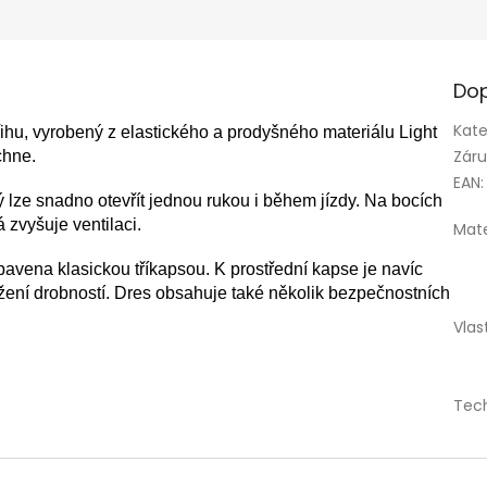
Dop
Kate
ihu, vyrobený z elastického a prodyšného materiálu Light
Zár
chne.
EAN
:
 lze snadno otevřít jednou rukou i během jízdy. Na bocích
 zvyšuje ventilaci.
Mate
avena klasickou tříkapsou. K prostřední kapse je navíc
žení drobností. Dres obsahuje také několik bezpečnostních
Vlas
Tec