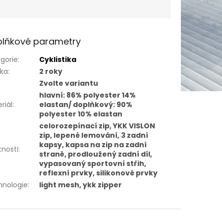
lňkové parametry
gorie
:
Cyklistika
uka
:
2 roky
Zvolte variantu
hlavní: 86% polyester 14%
riál
:
elastan/ doplňkový: 90%
polyester 10% elastan
celorozepínací zip, YKK VISLON
zip, lepené lemování, 3 zadní
kapsy, kapsa na zip na zadní
tnosti
:
straně, prodloužený zadní díl,
vypasovaný sportovní střih,
reflexní prvky, silikonové prvky
hnologie
:
light mesh, ykk zipper