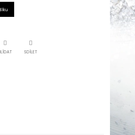
šíku
HLÍDAT
SDÍLET