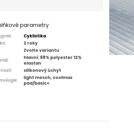
lňkové parametry
gorie
:
Cyklistika
uka
:
2 roky
Zvolte variantu
hlavní: 88% polyester 12%
riál
:
elastan
tnosti
:
silikonový úchyt
light mesch, coolmax
hnologie
:
pad/basic+