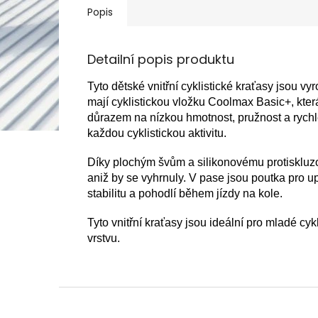
Popis
Detailní popis produktu
Tyto dětské vnitřní cyklistické kraťasy jsou
mají cyklistickou vložku Coolmax Basic+, která
důrazem na nízkou hmotnost, pružnost a rychle
každou cyklistickou aktivitu.
Díky plochým švům a silikonovému protiskluz
aniž by se vyhrnuly. V pase jsou poutka pro up
stabilitu a pohodlí během jízdy na kole.
Tyto vnitřní kraťasy jsou ideální pro mladé cyk
vrstvu.
Z
á