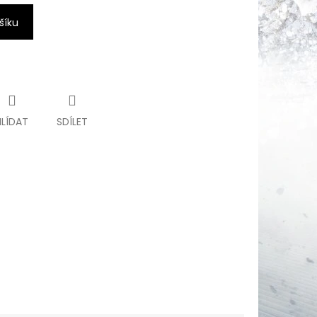
šíku
HLÍDAT
SDÍLET