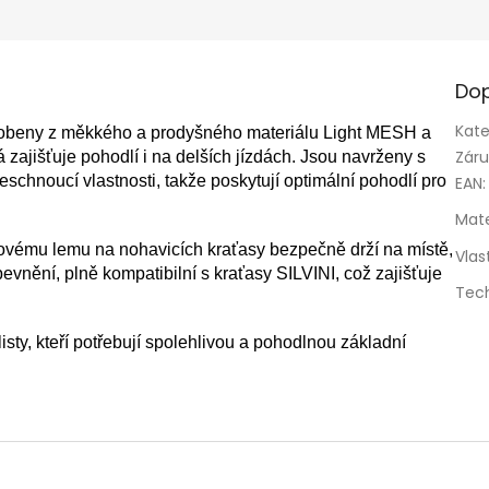
Dop
Kate
 vyrobeny z měkkého a prodyšného materiálu Light MESH a
Zár
 zajišťuje pohodlí i na delších jízdách. Jsou navrženy s
schnoucí vlastnosti, takže poskytují optimální pohodlí pro
EAN
:
Mate
ovému lemu na nohavicích kraťasy bezpečně drží na místě,
Vlas
evnění, plně kompatibilní s kraťasy SILVINI, což zajišťuje
Tec
listy, kteří potřebují spolehlivou a pohodlnou základní