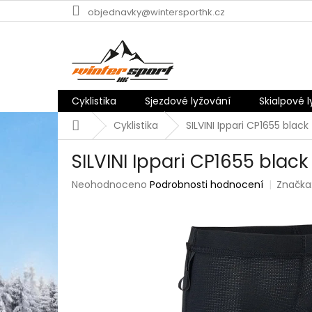
Přejít
objednavky@wintersporthk.cz
na
obsah
Cyklistika
Sjezdové lyžování
Skialpové 
Domů
Cyklistika
SILVINI Ippari CP1655 black
SILVINI Ippari CP1655 black
Průměrné
Neohodnoceno
Podrobnosti hodnocení
Značka
hodnocení
produktu
je
0,0
z
5
hvězdiček.