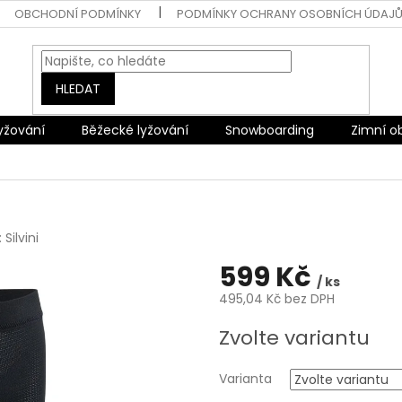
OBCHODNÍ PODMÍNKY
PODMÍNKY OCHRANY OSOBNÍCH ÚDAJ
HLEDAT
lyžování
Běžecké lyžování
Snowboarding
Zimní o
:
Silvini
599 Kč
/ ks
495,04 Kč bez DPH
Měrná
Zvolte variantu
cena:
Varianta