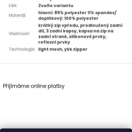
EAN
:
Zvolte variantu
hlavní: 89% polyester 11% spandex/
Materiál
:
doplňkový: 100% polyester
krátký zip vpředu, prodloužený zadní
díl, 3 zadní kapsy, kapsa na zip na
Vlastnosti
:
zadní straně, silikonové prvky,
reflexní prvky
Technologie
:
light mesh, ykk zipper
Z
á
p
a
Přijímáme online platby
t
í