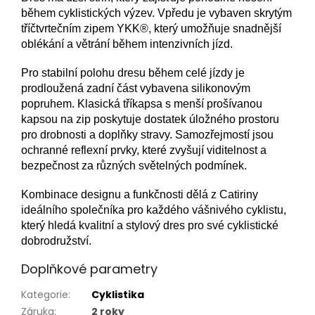
během cyklistických výzev. Vpředu je vybaven skrytým
tříčtvrtečním zipem YKK®, který umožňuje snadnější
oblékání a větrání během intenzivních jízd.
Pro stabilní polohu dresu během celé jízdy je
prodloužená zadní část vybavena silikonovým
popruhem. Klasická tříkapsa s menší prošívanou
kapsou na zip poskytuje dostatek úložného prostoru
pro drobnosti a doplňky stravy. Samozřejmostí jsou
ochranné reflexní prvky, které zvyšují viditelnost a
bezpečnost za různých světelných podmínek.
Kombinace designu a funkčnosti dělá z Catiriny
ideálního společníka pro každého vášnivého cyklistu,
který hledá kvalitní a stylový dres pro své cyklistické
dobrodružství.
Doplňkové parametry
Kategorie
:
Cyklistika
Záruka
:
2 roky