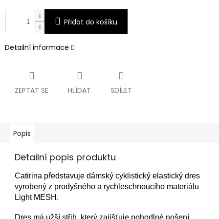
Přidat do košíku
Detailní informace
ZEPTAT SE
HLÍDAT
SDÍLET
Popis
Detailní popis produktu
Catirina představuje dámský cyklistický elastický dres
vyrobený z prodyšného a rychleschnoucího materiálu
Light MESH.
Dres má užší střih, který zajišťuje pohodlné nošení