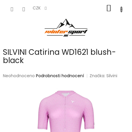
Přejít
NÁKUP
na
CZK
obsah
KOŠÍK
SILVINI Catirina WD1621 blush-
black
Průměrné
Neohodnoceno
Podrobnosti hodnocení
Značka:
Silvini
hodnocení
produktu
je
0,0
z
5
hvězdiček.