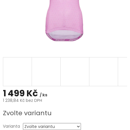
1 499 Kč
/ ks
1 238,84 Kč bez DPH
Měrná
Zvolte variantu
cena:
Varianta