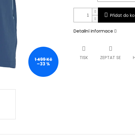
Přidat do ko
Detailní informace
TISK
ZEPTAT SE
1 499 Kč
–33 %