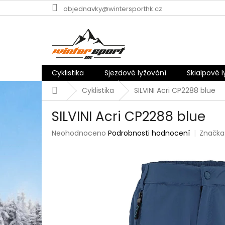
Přejít
objednavky@wintersporthk.cz
na
obsah
Cyklistika
Sjezdové lyžování
Skialpové 
Domů
Cyklistika
SILVINI Acri CP2288 blue
SILVINI Acri CP2288 blue
Průměrné
Neohodnoceno
Podrobnosti hodnocení
Značka
hodnocení
produktu
je
0,0
z
5
hvězdiček.