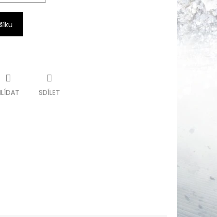
šíku
HLÍDAT
SDÍLET