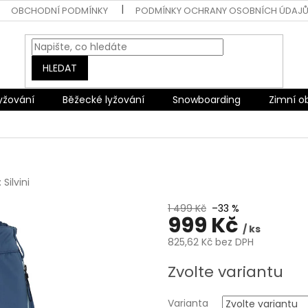
OBCHODNÍ PODMÍNKY
PODMÍNKY OCHRANY OSOBNÍCH ÚDAJ
HLEDAT
lyžování
Běžecké lyžování
Snowboarding
Zimní o
:
Silvini
1 499 Kč
–33 %
999 Kč
/ ks
825,62 Kč bez DPH
Měrná
Zvolte variantu
cena:
Varianta