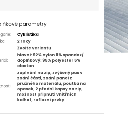
lňkové parametry
gorie
:
Cyklistika
uka
:
2 roky
Zvolte variantu
hlavní: 92% nylon 8% spandex/
riál
:
doplňkový: 95% polyester 5%
elastan
zapínání na zip, zvýšený pas v
zadní části, zadní panel z
pružného materiálu, poutka na
tnosti
:
opasek, 2 přední kapsy na zip,
možnost připnutí vnitřních
kalhot, reflexní prvky