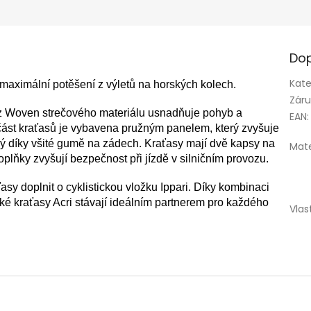
Dop
Kate
 maximální potěšení z výletů na horských kolech.
Zár
ce z Woven strečového materiálu usnadňuje pohyb a
EAN
:
 část kraťasů je vybavena pružným panelem, který zvyšuje
ný díky všité gumě na zádech. Kraťasy mají dvě kapsy na
Mate
oplňky zvyšují bezpečnost při jízdě v silničním provozu.
sy doplnit o cyklistickou vložku Ippari. Díky kombinaci
ké kraťasy Acri stávají ideálním partnerem pro každého
Vlas