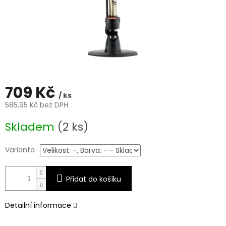
709 Kč
/ ks
585,95 Kč bez DPH
Měrná
Skladem
(2 ks)
cena:
Varianta
Přidat do košíku
Detailní informace