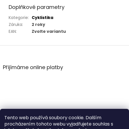
Doplňkové parametry
Kategorie
:
Cyklistika
Záruka
:
2 roky
EAN
:
Zvolte variantu
Z
á
p
a
Přijímáme online platby
t
í
Tento web používá soubory cookie. Dalším
procházením tohoto webu vyjadřujete souhlas s