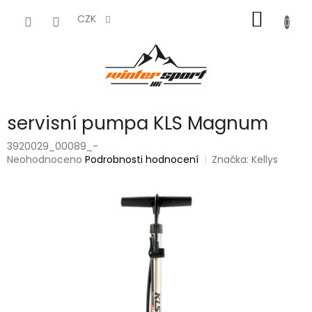
Přejít
NÁKUP
na
CZK
obsah
KOŠÍK
servisní pumpa KLS Magnum
3920029_00089_-
Průměrné
Neohodnoceno
Podrobnosti hodnocení
Značka:
Kellys
hodnocení
produktu
je
0,0
z
5
hvězdiček.