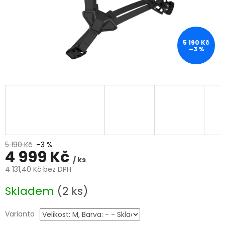
5 190 Kč
–3 %
5 190 Kč
–3 %
4 999 Kč
/ ks
4 131,40 Kč bez DPH
Měrná
Skladem
(2 ks)
cena:
Varianta