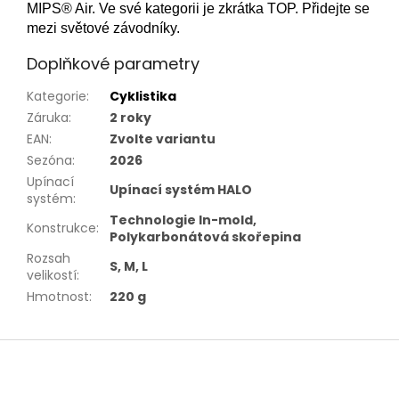
MIPS® Air. Ve své kategorii je zkrátka TOP. Přidejte se
mezi světové závodníky.
Doplňkové parametry
Kategorie
:
Cyklistika
Záruka
:
2 roky
EAN
:
Zvolte variantu
Sezóna
:
2026
Upínací
Upínací systém HALO
systém
:
Technologie In-mold,
Konstrukce
:
Polykarbonátová skořepina
Rozsah
S, M, L
velikostí
:
Hmotnost
:
220 g
Z
á
p