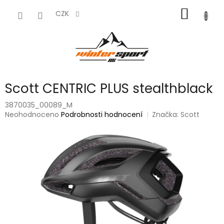
Přejít
NÁKUP
na
CZK
obsah
KOŠÍK
Scott CENTRIC PLUS stealthblack
3870035_00089_M
Průměrné
Neohodnoceno
Podrobnosti hodnocení
Značka:
Scott
hodnocení
produktu
je
0,0
z
5
hvězdiček.