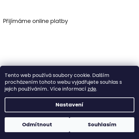
Z
á
p
a
Přijímáme online platby
t
í
Tento web používá soubory cookie. Dalším
procházením tohoto webu vyjadřujete souhlas s
jejich používáním.. Více informací
zde
.
Vytvořil Shoptet
Nastavení
Copyright 2026
WintersportHK
. Všechna práva
Odmítnout
Souhlasím
vyhrazena.