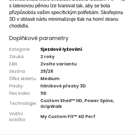
s latexovou pěnou lze tvarovat tak, aby se bota
přizpůsobila vašim specifickým potřebám. Skořepina
3D v oblasti nártu minimalizuje tlak na horní stranu
chodidla.
Doplňkové parametry
Kategorie
:
Sjezdové lyžování
Záruka
:
2 roky
EAN
:
Zvolte variantu
Sezóna
:
25/26
Šířka skeletu
:
Medium
Přezky
:
hliníkové přezky 3D
Flex index
:
110
Custom Shell™ HD, Power Spine,
Technologie
:
GripWalk
Vnitřní
My Custom Fit™ 4D Perf
botička
: