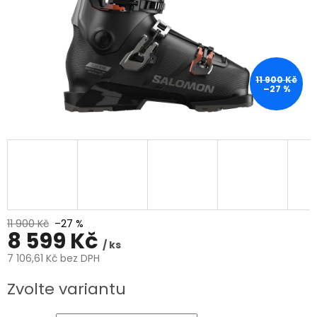
11 900 Kč
–27 %
11 900 Kč
–27 %
8 599 Kč
/ ks
7 106,61 Kč bez DPH
Měrná
Zvolte variantu
cena: