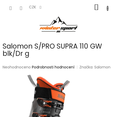
Přejít
NÁKUP
na
CZK
obsah
KOŠÍK
Salomon S/PRO SUPRA 110 GW
blk/Dr g
Průměrné
Neohodnoceno
Podrobnosti hodnocení
Značka:
Salomon
hodnocení
produktu
je
0,0
z
5
hvězdiček.