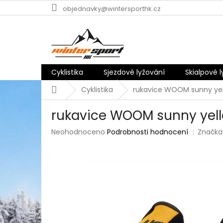
Přejít
objednavky@wintersporthk.cz
na
obsah
Cyklistika
Sjezdové lyžování
Skialpové 
Domů
Cyklistika
rukavice WOOM sunny ye
rukavice WOOM sunny yel
Průměrné
Neohodnoceno
Podrobnosti hodnocení
Značka
hodnocení
produktu
je
0,0
z
5
hvězdiček.