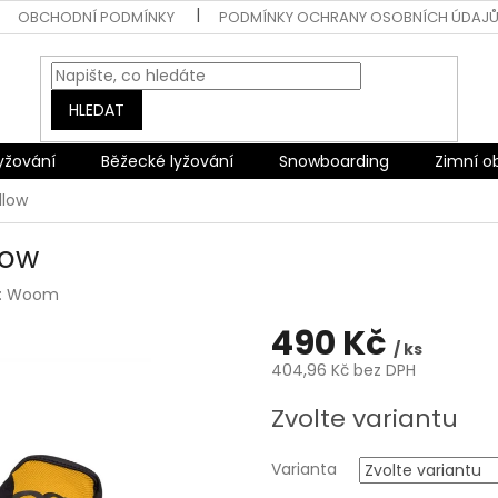
OBCHODNÍ PODMÍNKY
PODMÍNKY OCHRANY OSOBNÍCH ÚDAJ
HLEDAT
lyžování
Běžecké lyžování
Snowboarding
Zimní o
llow
low
:
Woom
490 Kč
/ ks
404,96 Kč bez DPH
Měrná
Zvolte variantu
cena:
Varianta