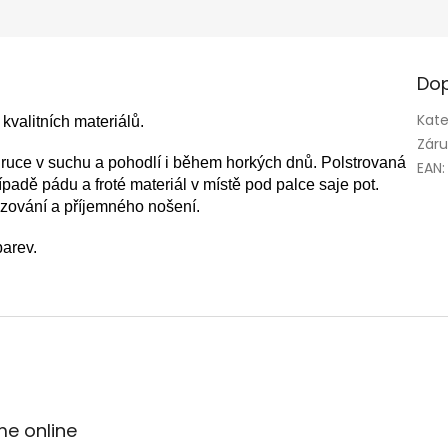
Dop
Kate
valitních materiálů.
Zár
 ruce v suchu a pohodlí i během horkých dnů. Polstrovaná
EAN
:
ípadě pádu a froté materiál v místě pod palce saje pot.
zování a příjemného nošení.
barev.
me online