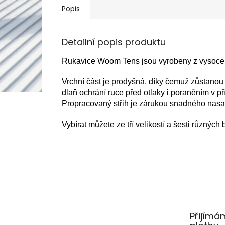
Popis
Detailní popis produktu
Rukavice Woom Tens jsou vyrobeny z vysoce k
Vrchní část je prodyšná, díky čemuž zůstanou
dlaň ochrání ruce před otlaky i poraněním v př
Propracovaný střih je zárukou snadného nasa
Vybírat můžete ze tří velikostí a šesti různých 
Z
á
p
a
t
Přijímá
í