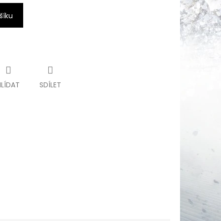
šíku
HLÍDAT
SDÍLET