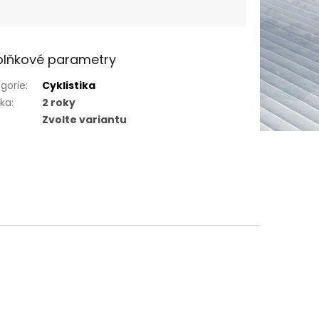
lňkové parametry
gorie
:
Cyklistika
uka
:
2 roky
Zvolte variantu