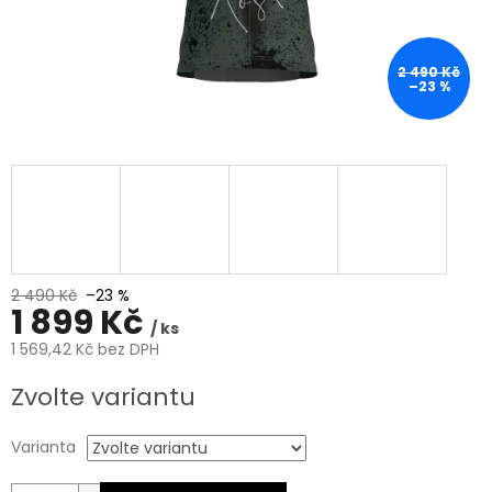
2 490 Kč
–23 %
2 490 Kč
–23 %
1 899 Kč
/ ks
1 569,42 Kč bez DPH
Měrná
Zvolte variantu
cena:
Varianta