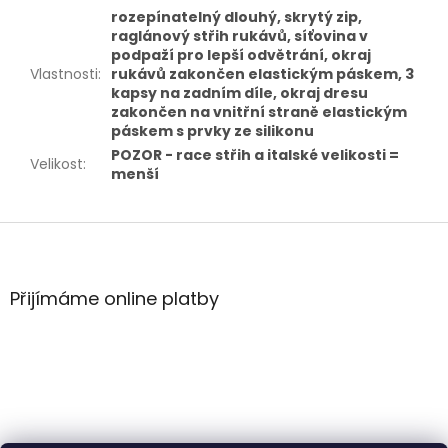
rozepínatelný dlouhý, skrytý zip,
raglánový střih rukávů, síťovina v
podpaží pro lepší odvětrání, okraj
Vlastnosti
:
rukávů zakončen elastickým páskem, 3
kapsy na zadním díle, okraj dresu
zakončen na vnitřní straně elastickým
páskem s prvky ze silikonu
POZOR - race střih a italské velikosti =
Velikost
:
menší
Z
á
p
a
Přijímáme online platby
t
í