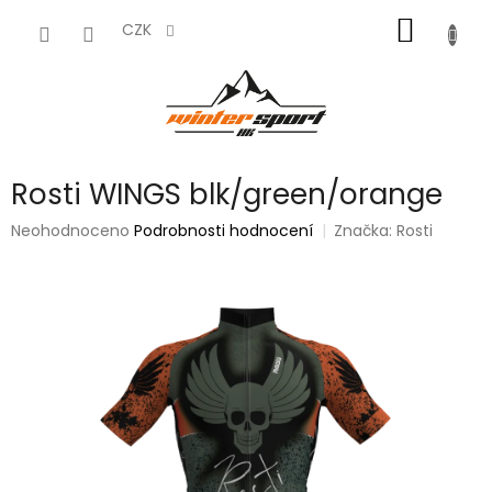
Přejít
NÁKUP
na
CZK
obsah
KOŠÍK
Rosti WINGS blk/green/orange
Průměrné
Neohodnoceno
Podrobnosti hodnocení
Značka:
Rosti
hodnocení
produktu
je
0,0
z
5
hvězdiček.