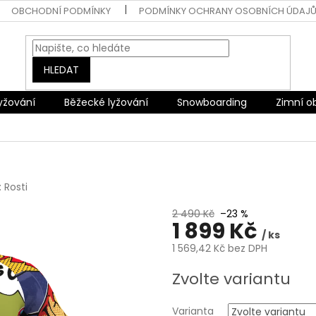
OBCHODNÍ PODMÍNKY
PODMÍNKY OCHRANY OSOBNÍCH ÚDAJ
HLEDAT
lyžování
Běžecké lyžování
Snowboarding
Zimní o
:
Rosti
2 490 Kč
–23 %
1 899 Kč
/ ks
1 569,42 Kč bez DPH
Měrná
Zvolte variantu
cena:
Varianta