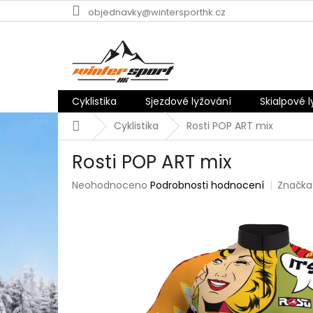
Přejít
objednavky@wintersporthk.cz
na
obsah
Cyklistika
Sjezdové lyžování
Skialpové 
Domů
Cyklistika
Rosti POP ART mix
Rosti POP ART mix
Průměrné
Neohodnoceno
Podrobnosti hodnocení
Značka
hodnocení
produktu
je
0,0
z
5
hvězdiček.