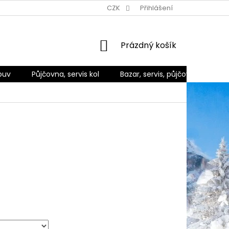
Ů
ZPŮSOBY DORUČENÍ A PLATBY
CZK
REKLAMACE A VRÁCENÍ ZBO
Přihlášení
NÁKUPNÍ
Prázdný košík
KOŠÍK
buv
Půjčovna, servis kol
Bazar, servis, půjčovna
Ko