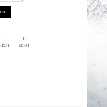
šíku
HLÍDAT
SDÍLET