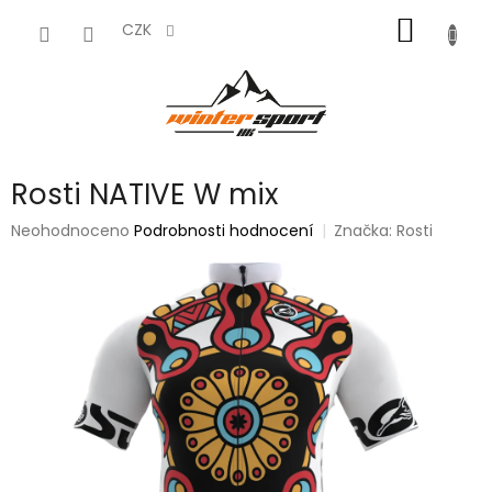
Přejít
NÁKUP
na
CZK
obsah
KOŠÍK
Rosti NATIVE W mix
Průměrné
Neohodnoceno
Podrobnosti hodnocení
Značka:
Rosti
hodnocení
produktu
je
0,0
z
5
hvězdiček.