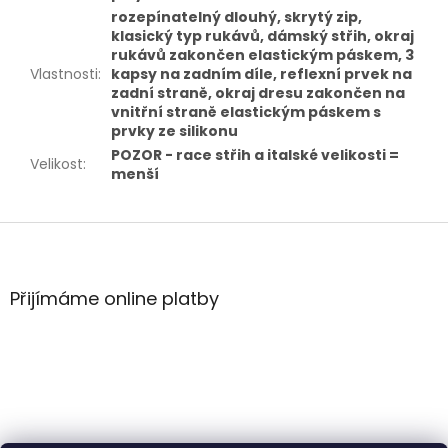
rozepínatelný dlouhý, skrytý zip,
klasický typ rukávů, dámský střih, okraj
rukávů zakončen elastickým páskem, 3
Vlastnosti
:
kapsy na zadním díle, reflexní prvek na
zadní straně, okraj dresu zakončen na
vnitřní straně elastickým páskem s
prvky ze silikonu
POZOR - race střih a italské velikosti =
Velikost
:
menší
Z
á
p
a
Přijímáme online platby
t
í