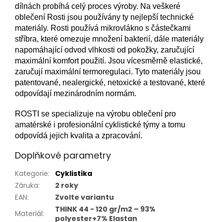
dílnách probíhá celý proces výroby. Na veškeré
oblečení Rosti jsou používány ty nejlepší technické
materiály. Rosti používá mikrovlákno s částečkami
stříbra, které omezuje množení bakterií, dále materiály
napomáhající odvod vlhkosti od pokožky, zaručující
maximální komfort použití. Jsou vícesměrně elastické,
zaručují maximální termoregulaci. Tyto materiály jsou
patentované, nealergické, netoxické a testované, které
odpovídají mezinárodním normám.
ROSTI se specializuje na výrobu oblečení pro
amatérské i profesionální cyklistické týmy a tomu
odpovídá jejich kvalita a zpracování.
Doplňkové parametry
Kategorie
:
Cyklistika
Záruka
:
2 roky
EAN
:
Zvolte variantu
THINK 44 - 120 gr/m2 – 93%
Materiál
:
polyester+7% Elastan