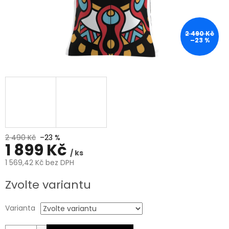
2 490 Kč
–23 %
2 490 Kč
–23 %
1 899 Kč
/ ks
1 569,42 Kč bez DPH
Měrná
Zvolte variantu
cena:
Varianta