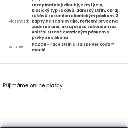
rozepínatelný dlouhý, skrytý zip,
klasický typ rukávů, dámský střih, okraj
rukávů zakončen elastickým páskem, 3
Vlastnosti
:
kapsy na zadním díle, reflexní prvek na
zadní straně, okraj dresu zakončen na
vnitřní straně elastickým páskem s
prvky ze silikonu
POZOR - race střih a italské velikosti =
Velikost
:
menší
Z
á
p
a
Přijímáme online platby
t
í