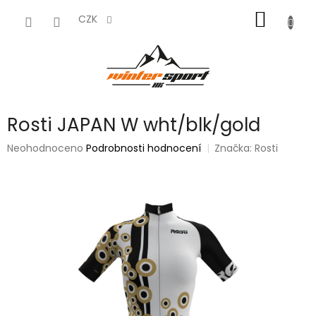
Přejít
NÁKUP
na
CZK
obsah
KOŠÍK
Rosti JAPAN W wht/blk/gold
Průměrné
Neohodnoceno
Podrobnosti hodnocení
Značka:
Rosti
hodnocení
produktu
je
0,0
z
5
hvězdiček.