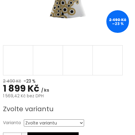
2 490 Kč
–23 %
2 490 Kč
–23 %
1 899 Kč
/ ks
1 569,42 Kč bez DPH
Měrná
Zvolte variantu
cena:
Varianta