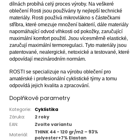
dílnách probíhá celý proces výroby. Na veškeré
oblečení Rosti jsou používány ty nejlepší technické
materiály. Rosti používá mikrovlákno s částečkami
stříbra, které omezuje množení bakterií, dále materiály
napomáhající odvod vlhkosti od pokožky, zaručující
maximální komfort použití. Jsou vícesměrně elastické,
zaručují maximální termoregulaci. Tyto materiály jsou
patentované, nealergické, netoxické a testované, které
odpovídají mezinárodním normám.
ROSTI se specializuje na výrobu oblečení pro
amatérské i profesionální cyklistické týmy a tomu
odpovídá jejich kvalita a zpracování.
Doplňkové parametry
Kategorie
:
Cyklistika
Záruka
:
2 roky
EAN
:
Zvolte variantu
THINK 44 - 120 gr/m2 – 93%
Materiál
:
polyester+7% Elastan