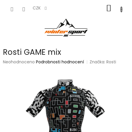
Přejít
NÁKUP
na
CZK
obsah
KOŠÍK
Rosti GAME mix
Průměrné
Neohodnoceno
Podrobnosti hodnocení
Značka:
Rosti
hodnocení
produktu
je
0,0
z
5
hvězdiček.