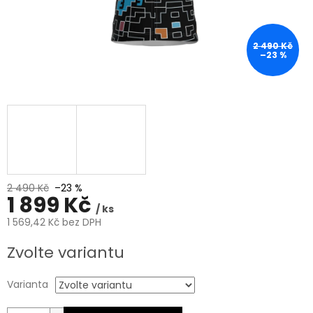
2 490 Kč
–23 %
2 490 Kč
–23 %
1 899 Kč
/ ks
1 569,42 Kč bez DPH
Měrná
Zvolte variantu
cena:
Varianta