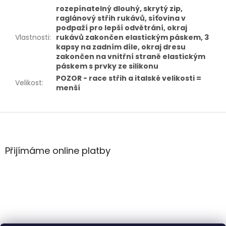
rozepínatelný dlouhý, skrytý zip,
raglánový střih rukávů, síťovina v
podpaží pro lepší odvětrání, okraj
Vlastnosti
:
rukávů zakončen elastickým páskem, 3
kapsy na zadním díle, okraj dresu
zakončen na vnitřní straně elastickým
páskem s prvky ze silikonu
POZOR - race střih a italské velikosti =
Velikost
:
menší
Z
á
p
a
Přijímáme online platby
t
í