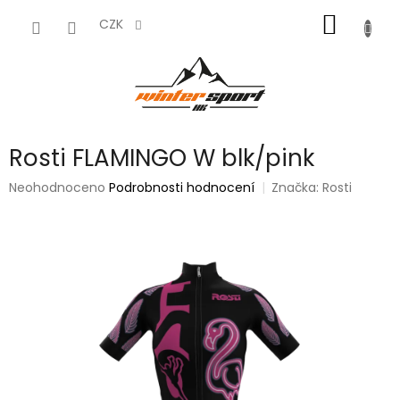
Přejít
NÁKUP
na
CZK
obsah
KOŠÍK
Rosti FLAMINGO W blk/pink
Průměrné
Neohodnoceno
Podrobnosti hodnocení
Značka:
Rosti
hodnocení
produktu
je
0,0
z
5
hvězdiček.