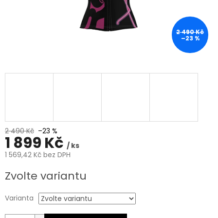
2 490 Kč
–23 %
2 490 Kč
–23 %
1 899 Kč
/ ks
1 569,42 Kč bez DPH
Měrná
Zvolte variantu
cena:
Varianta