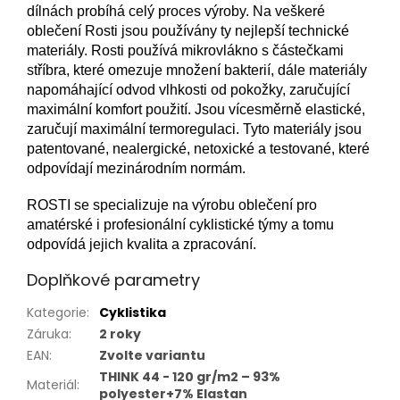
dílnách probíhá celý proces výroby. Na veškeré
oblečení Rosti jsou používány ty nejlepší technické
materiály. Rosti používá mikrovlákno s částečkami
stříbra, které omezuje množení bakterií, dále materiály
napomáhající odvod vlhkosti od pokožky, zaručující
maximální komfort použití. Jsou vícesměrně elastické,
zaručují maximální termoregulaci. Tyto materiály jsou
patentované, nealergické, netoxické a testované, které
odpovídají mezinárodním normám.
ROSTI se specializuje na výrobu oblečení pro
amatérské i profesionální cyklistické týmy a tomu
odpovídá jejich kvalita a zpracování.
Doplňkové parametry
Kategorie
:
Cyklistika
Záruka
:
2 roky
EAN
:
Zvolte variantu
THINK 44 - 120 gr/m2 – 93%
Materiál
:
polyester+7% Elastan