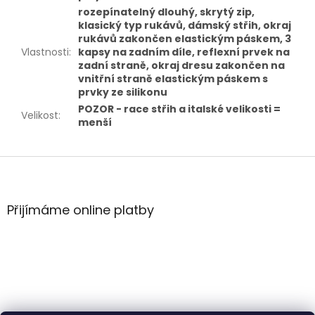
rozepínatelný dlouhý, skrytý zip,
klasický typ rukávů, dámský střih, okraj
rukávů zakončen elastickým páskem, 3
Vlastnosti
:
kapsy na zadním díle, reflexní prvek na
zadní straně, okraj dresu zakončen na
vnitřní straně elastickým páskem s
prvky ze silikonu
POZOR - race střih a italské velikosti =
Velikost
:
menší
Z
á
p
a
Přijímáme online platby
t
í