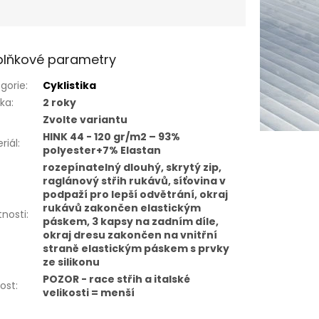
lňkové parametry
gorie
:
Cyklistika
uka
:
2 roky
Zvolte variantu
HINK 44 - 120 gr/m2 – 93%
riál
:
polyester+7% Elastan
rozepínatelný dlouhý, skrytý zip,
raglánový střih rukávů, síťovina v
podpaží pro lepší odvětrání, okraj
rukávů zakončen elastickým
tnosti
:
páskem, 3 kapsy na zadním díle,
okraj dresu zakončen na vnitřní
straně elastickým páskem s prvky
ze silikonu
POZOR - race střih a italské
kost
:
velikosti = menší