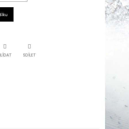
šíku
HLÍDAT
SDÍLET