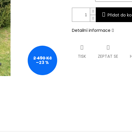
Přidat do ko
Detailní informace
TISK
ZEPTAT SE
2 490 Kč
–23 %