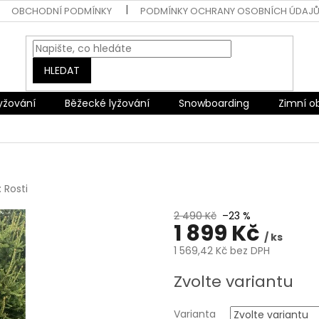
OBCHODNÍ PODMÍNKY
PODMÍNKY OCHRANY OSOBNÍCH ÚDAJ
HLEDAT
lyžování
Běžecké lyžování
Snowboarding
Zimní o
:
Rosti
2 490 Kč
–23 %
1 899 Kč
/ ks
1 569,42 Kč bez DPH
Měrná
Zvolte variantu
cena:
Varianta