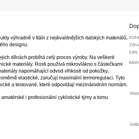
Dop
Kate
kty výhradně v Itálii z nejkvalitnějších italských materiálů,
Zár
lného designu.
EAN
:
jejich dílnách probíhá celý proces výroby. Na veškeré
Mate
hnické materiály. Rosti používá mikrovlákno s částečkami
 materiály napomáhající odvod vlhkosti od pokožky,
esměrně elastické, zaručují maximální termoregulaci. Tyto
oxické a testované, které odpovídají mezinárodním normám.
Vlas
amatérské i profesionální cyklistické týmy a tomu
Veli