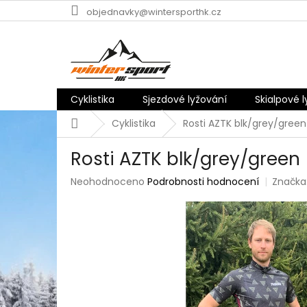
Přejít
objednavky@wintersporthk.cz
na
obsah
Cyklistika
Sjezdové lyžování
Skialpové 
Domů
Cyklistika
Rosti AZTK blk/grey/green
Rosti AZTK blk/grey/green
Průměrné
Neohodnoceno
Podrobnosti hodnocení
Značka
hodnocení
produktu
je
0,0
z
5
hvězdiček.