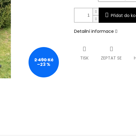
Přidat do ko
Detailní informace
TISK
ZEPTAT SE
2 490 Kč
–23 %