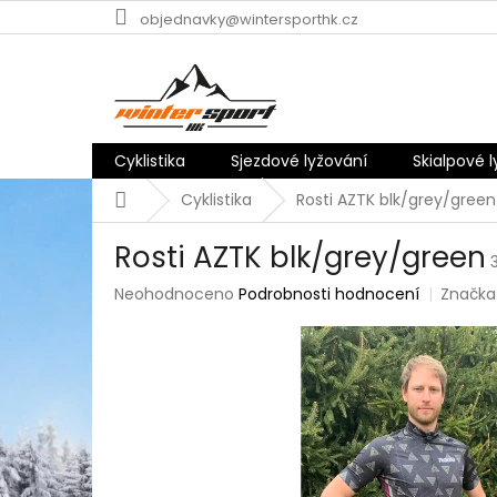
Přejít
objednavky@wintersporthk.cz
na
obsah
Cyklistika
Sjezdové lyžování
Skialpové 
Domů
Cyklistika
Rosti AZTK blk/grey/green
Rosti AZTK blk/grey/green
Průměrné
Neohodnoceno
Podrobnosti hodnocení
Značka
hodnocení
produktu
je
0,0
z
5
hvězdiček.