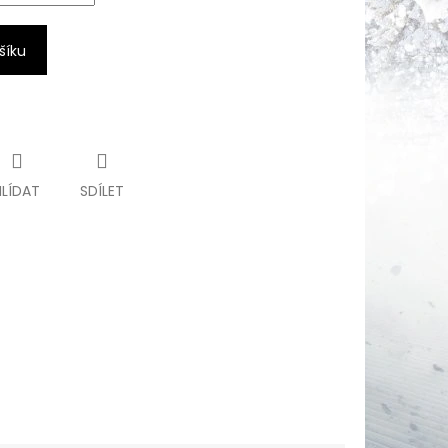
šíku
HLÍDAT
SDÍLET