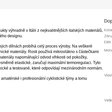
Dop
Kate
kty výhradně v Itálii z nejkvalitnějších italských materiálů,
Zár
lného designu.
EAN
:
jejich dílnách probíhá celý proces výroby. Na veškeré
Mate
hnické materiály. Rosti používá mikrovlákno s částečkami
 materiály napomáhající odvod vlhkosti od pokožky,
esměrně elastické, zaručují maximální termoregulaci. Tyto
oxické a testované, které odpovídají mezinárodním normám.
Vlas
amatérské i profesionální cyklistické týmy a tomu
Veli