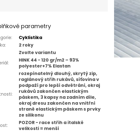
lňkové parametry
gorie
:
Cyklistika
uka
:
2 roky
Zvolte variantu
HINK 44 - 120 gr/m2 – 93%
riál
:
polyester+7% Elastan
rozepínatelný dlouhý, skrytý zip,
raglánový střih rukávů, síťovina v
podpaží pro lepší odvětrání, okraj
rukávů zakončen elastickým
tnosti
:
páskem, 3 kapsy na zadním díle,
okraj dresu zakončen na vnitřní
straně elastickým páskem s prvky
ze silikonu
POZOR - race střih a italské
kost
:
velikosti = menší