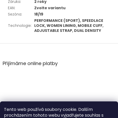
Záruka
:
2 roky
EAN
:
Zvolte variantu
Sezóna
:
18/19
PERFORMANCE (SPORT), SPEEDLACE
Technologie
:
LOCK, WOMEN LINING, MOBILE CUFF,
ADJUSTABLE STRAP, DUAL DENSITY
Z
á
p
a
Přijímáme online platby
t
í
Tento web používá soubory cookie. Dalším
procházením tohoto webu vyjadřujete souhlas s