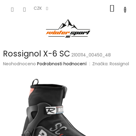
Přejít
NÁKUP
na
CZK
obsah
KOŠÍK
Rossignol X-6 SC
2100114_00450_48
Průměrné
Neohodnoceno
Podrobnosti hodnocení
Značka:
Rossignol
hodnocení
produktu
je
0,0
z
5
hvězdiček.