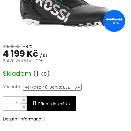
4 599 Kč
–8 %
4 599 Kč
–8 %
4 199 Kč
/ ks
3 470,25 Kč bez DPH
Měrná
Skladem
(1 ks)
cena:
Varianta
Přidat do košíku
Detailní informace