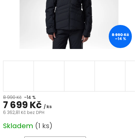
8 990 Kč
–14 %
8 990 Kč
–14 %
7 699 Kč
/ ks
6 362,81 Kč bez DPH
Měrná
Skladem
(1 ks)
cena: