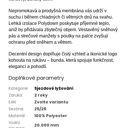
Nepromokavá a prodyšná membrána vás udrží v
suchu i během chladných či větrných dnů na svahu.
Lehká izolace Polydown poskytuje příjemné teplo,
aniž by přidávala zbytečný objem. Vestavěný sněhový
pás a strečové manžety s poutky na palce zvyšují
ochranu před sněhem a větrem.
Decentní design doplňuje čistý vzhled a ikonické logo
kohouta na rukávu – bunda, která spojuje funkčnost,
eleganci a pohodlí.
Doplňkové parametry
Kategorie
:
Sjezdové lyžování
Záruka
:
2 roky
EAN
:
Zvolte variantu
Sezóna
:
25/26
Materiál
:
100% Polyester
Vodní
20.000 mm