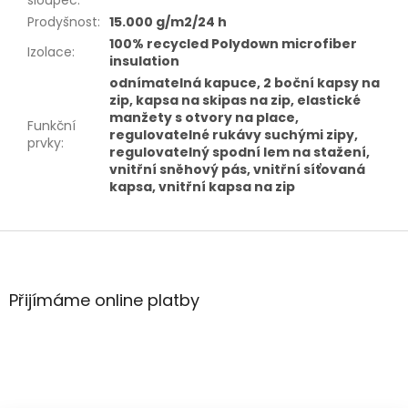
sloupec
:
Prodyšnost
:
15.000 g/m2/24 h
100% recycled Polydown microfiber
Izolace
:
insulation
odnímatelná kapuce, 2 boční kapsy na
zip, kapsa na skipas na zip, elastické
manžety s otvory na place,
Funkční
regulovatelné rukávy suchými zipy,
prvky
:
regulovatelný spodní lem na stažení,
vnitřní sněhový pás, vnitřní síťovaná
kapsa, vnitřní kapsa na zip
Z
á
p
a
Přijímáme online platby
t
í