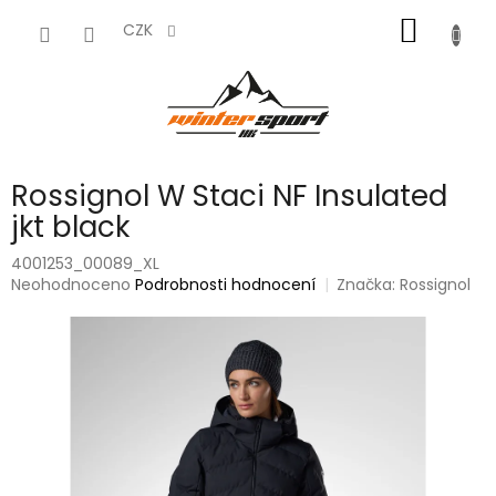
Přejít
NÁKUP
na
CZK
obsah
KOŠÍK
Rossignol W Staci NF Insulated
jkt black
4001253_00089_XL
Průměrné
Neohodnoceno
Podrobnosti hodnocení
Značka:
Rossignol
hodnocení
produktu
je
0,0
z
5
hvězdiček.