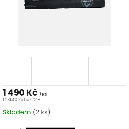
1 490 Kč
/ ks
1 231,40 Kč bez DPH
Měrná
Skladem
(2 ks)
cena: