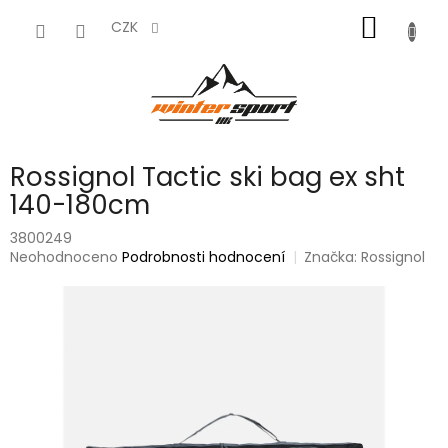
Přejít
NÁKUP
na
CZK
obsah
KOŠÍK
Rossignol Tactic ski bag ex sht
140-180cm
3800249
Průměrné
Neohodnoceno
Podrobnosti hodnocení
Značka:
Rossignol
hodnocení
produktu
je
0,0
z
5
hvězdiček.