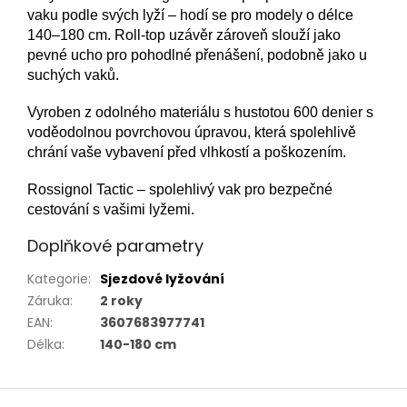
vaku podle svých lyží – hodí se pro modely o délce
140–180 cm. Roll-top uzávěr zároveň slouží jako
pevné ucho pro pohodlné přenášení, podobně jako u
suchých vaků.
Vyroben z odolného materiálu s hustotou 600 denier s
voděodolnou povrchovou úpravou, která spolehlivě
chrání vaše vybavení před vlhkostí a poškozením.
Rossignol Tactic – spolehlivý vak pro bezpečné
cestování s vašimi lyžemi.
Doplňkové parametry
Kategorie
:
Sjezdové lyžování
Záruka
:
2 roky
EAN
:
3607683977741
Délka
:
140-180 cm
Z